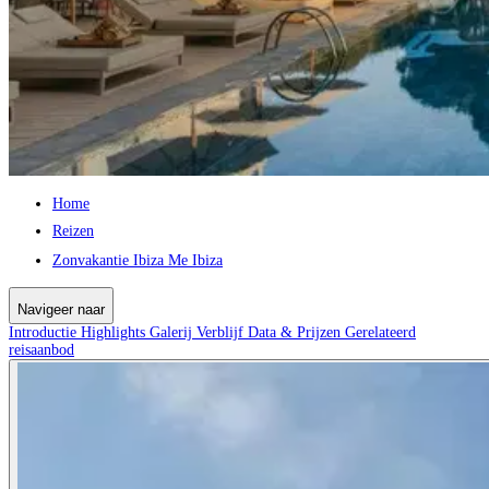
Home
Reizen
Zonvakantie Ibiza Me Ibiza
Navigeer naar
Introductie
Highlights
Galerij
Verblijf
Data & Prijzen
Gerelateerd
reisaanbod