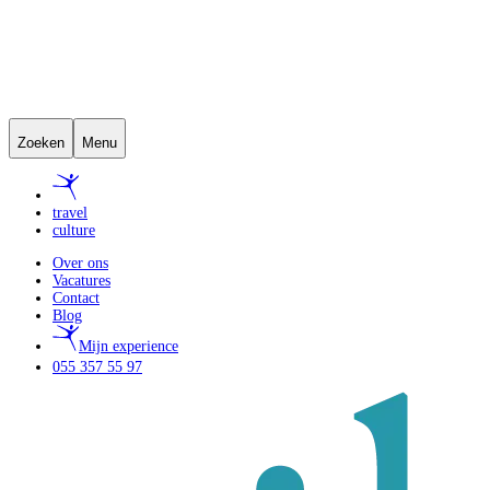
Zoeken
Menu
travel
culture
Over ons
Vacatures
Contact
Blog
Mijn experience
055 357 55 97