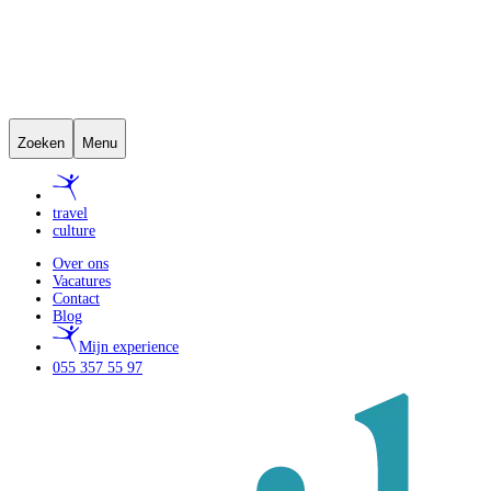
Zoeken
Menu
travel
culture
Over ons
Vacatures
Contact
Blog
Mijn experience
055 357 55 97