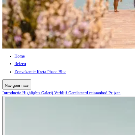
Home
Reizen
Zonvakantie Kreta Phaea Blue
Navigeer naar
Introductie
Highlights
Galerij
Verblijf
Gerelateerd reisaanbod
Prijzen