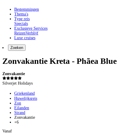
Bestemmingen
Thema's
Type reis
Specials
Exclusieve Services
Reizen
Verblijf
Luxe cruises
Zoeken
Zonvakantie Kreta - Phãea Blue
Zonvakantie
Silverjet Holidays
Griekenland
Huwelijksreis
Zon
Eilanden
Strand
Zonvakantie
+6
Vanaf