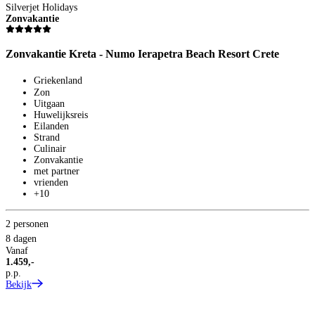
Silverjet Holidays
S
Zonvakantie
Z
Zonvakantie Kreta - Numo Ierapetra Beach Resort Crete
Z
Griekenland
Zon
Uitgaan
Huwelijksreis
Eilanden
Strand
Culinair
Zonvakantie
met partner
vrienden
+10
2
2 personen
8
8 dagen
V
Vanaf
2
1.459,-
p
p.p.
B
Bekijk