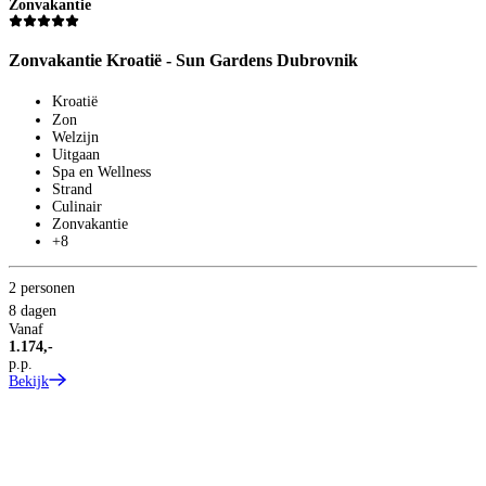
Zonvakantie
S
Z
Zonvakantie Kroatië - Sun Gardens Dubrovnik
Z
Kroatië
Zon
Welzijn
Uitgaan
Spa en Wellness
Strand
Culinair
Zonvakantie
+8
2 personen
8 dagen
Vanaf
1
1.174,-
8
p.p.
V
Bekijk
2
p
B