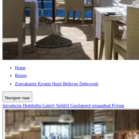
Home
Reizen
Zonvakantie Kroatie Hotel Bellevue Dubrovnik
Navigeer naar
Introductie
Highlights
Galerij
Verblijf
Gerelateerd reisaanbod
Prijzen