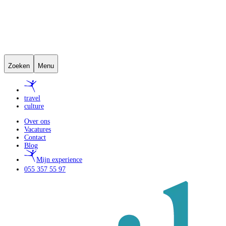
Zoeken
Menu
travel
culture
Over ons
Vacatures
Contact
Blog
Mijn experience
055 357 55 97