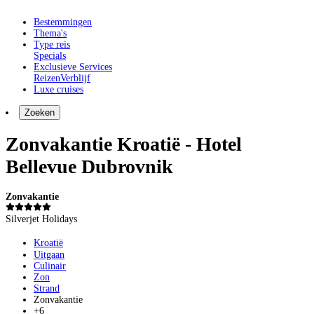
Bestemmingen
Thema's
Type reis
Specials
Exclusieve Services
Reizen
Verblijf
Luxe cruises
Zoeken
Zonvakantie Kroatië - Hotel
Bellevue Dubrovnik
Zonvakantie
Silverjet Holidays
Kroatië
Uitgaan
Culinair
Zon
Strand
Zonvakantie
+6