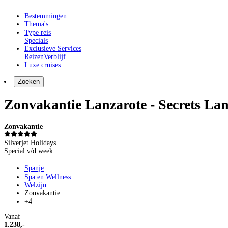
Bestemmingen
Thema's
Type reis
Specials
Exclusieve Services
Reizen
Verblijf
Luxe cruises
Zoeken
Zonvakantie Lanzarote - Secrets La
Zonvakantie
Silverjet Holidays
Special v/d week
Spanje
Spa en Wellness
Welzijn
Zonvakantie
+4
Vanaf
1.238,-