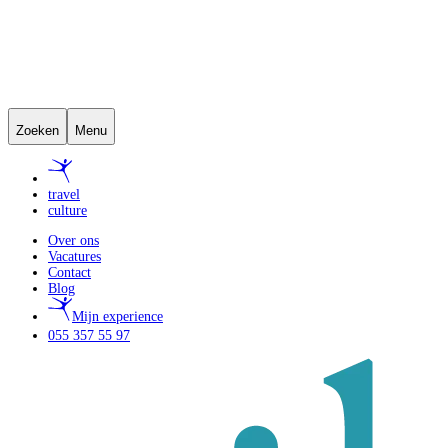
Zoeken
Menu
travel
culture
Over ons
Vacatures
Contact
Blog
Mijn experience
055 357 55 97