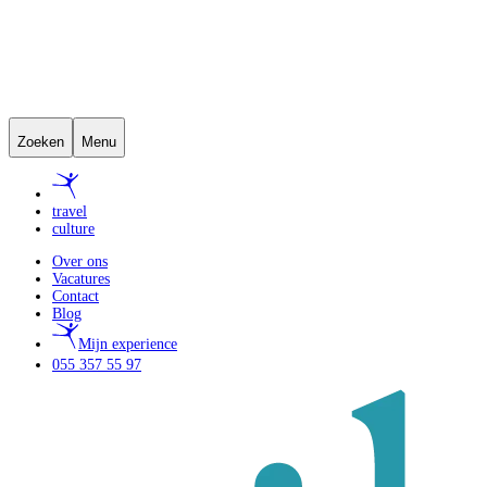
Zoeken
Menu
travel
culture
Over ons
Vacatures
Contact
Blog
Mijn experience
055 357 55 97