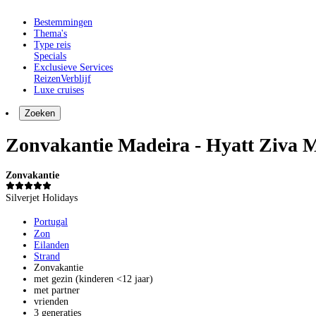
Bestemmingen
Thema's
Type reis
Specials
Exclusieve Services
Reizen
Verblijf
Luxe cruises
Zoeken
Zonvakantie Madeira - Hyatt Ziva 
Zonvakantie
Silverjet Holidays
Portugal
Zon
Eilanden
Strand
Zonvakantie
met gezin (kinderen <12 jaar)
met partner
vrienden
3 generaties