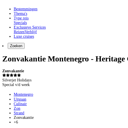
Bestemmingen
Thema's
Type reis
Specials
Exclusieve Services
Reizen
Verblijf
Luxe cruises
Zoeken
Zonvakantie Montenegro - Heritage 
Zonvakantie
Silverjet Holidays
Special v/d week
Montenegro
Uitgaan
Culinair
Zon
Strand
Zonvakantie
+6