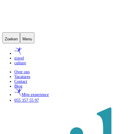
Zoeken
Menu
travel
culture
Over ons
Vacatures
Contact
Blog
Mijn experience
055 357 55 97