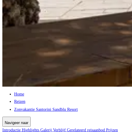
Home
Reizen
Zonvakantie Santorini Sandblu Resort
Navigeer naar
Introductie
Highlights
Galerij
Verblijf
Gerelateerd reisaanbod
Prijzen