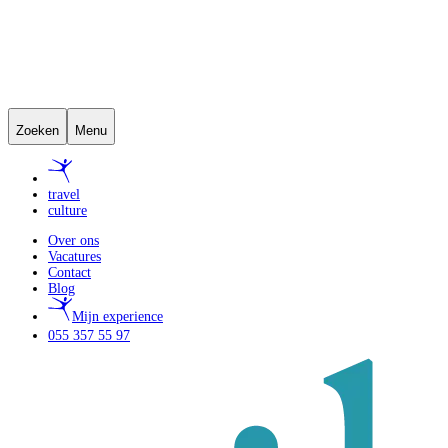
Zoeken
Menu
travel
culture
Over ons
Vacatures
Contact
Blog
Mijn experience
055 357 55 97