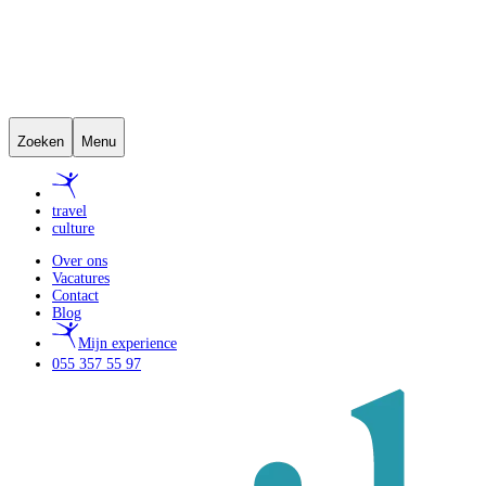
Zoeken
Menu
travel
culture
Over ons
Vacatures
Contact
Blog
Mijn experience
055 357 55 97