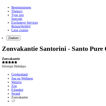
Bestemmingen
Thema's
Type reis
Specials
Exclusieve Services
Reizen
Verblijf
Luxe cruises
Zoeken
Zonvakantie Santorini - Santo Pure
Zonvakantie
Silverjet Holidays
Griekenland
Spa en Wellness
Welzijn
Zon
Eilanden
Strand
Zonvakantie
+7