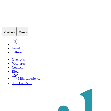
Zoeken
Menu
travel
culture
Over ons
Vacatures
Contact
Blog
Mijn experience
055 357 55 97