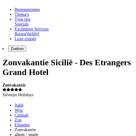
Bestemmingen
Thema's
Type reis
Specials
Exclusieve Services
Reizen
Verblijf
Luxe cruises
Zoeken
Zonvakantie Sicilië - Des Etrangers
Grand Hotel
Zonvakantie
Silverjet Holidays
Italië
Wijn
Culinair
Zon
Eilanden
Zonvakantie
alleen / single