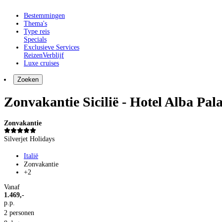
Bestemmingen
Thema's
Type reis
Specials
Exclusieve Services
Reizen
Verblijf
Luxe cruises
Zoeken
Zonvakantie Sicilië - Hotel Alba Pal
Zonvakantie
Silverjet Holidays
Italië
Zonvakantie
+2
Vanaf
1.469,-
p.p.
2 personen