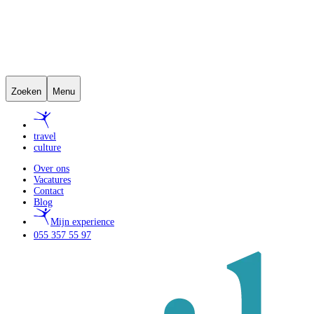
Zoeken
Menu
travel
culture
Over ons
Vacatures
Contact
Blog
Mijn experience
055 357 55 97