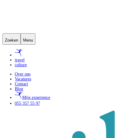
Zoeken
Menu
travel
culture
Over ons
Vacatures
Contact
Blog
Mijn experience
055 357 55 97