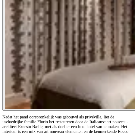
Nadat het pand oorspronkelijk was gebouwd als privévilla, liet de
invloedrijke familie Florio het restaureren door de Italiaanse art nouveau-
architect Ernesto Basile, met als doel er een luxe hotel van te maken. Het
interieur is een mix van art nouveau-elementen en de kenmerkende Rocco