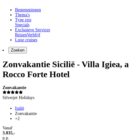
Bestemmingen
Thema's
Type reis
Specials
Exclusieve Services
Reizen
Verblijf
Luxe cruises
Zoeken
Zonvakantie Sicilië - Villa Igiea, a
Rocco Forte Hotel
Zonvakantie
Silverjet Holidays
Italië
Zonvakantie
+2
Vanaf
3.835,-
p.p.