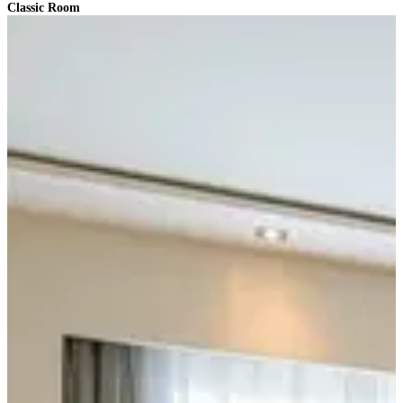
Classic Room
D