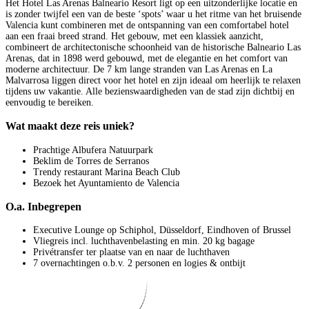
Het Hotel Las Arenas Balneario Resort ligt op een uitzonderlijke locatie en
is zonder twijfel een van de beste ‘spots’ waar u het ritme van het bruisende
Valencia kunt combineren met de ontspanning van een comfortabel hotel
aan een fraai breed strand. Het gebouw, met een klassiek aanzicht,
combineert de architectonische schoonheid van de historische Balneario Las
Arenas, dat in 1898 werd gebouwd, met de elegantie en het comfort van
moderne architectuur. De 7 km lange stranden van Las Arenas en La
Malvarrosa liggen direct voor het hotel en zijn ideaal om heerlijk te relaxen
tijdens uw vakantie. Alle bezienswaardigheden van de stad zijn dichtbij en
eenvoudig te bereiken.
Wat maakt deze reis uniek?
Prachtige Albufera Natuurpark
Beklim de Torres de Serranos
Trendy restaurant Marina Beach Club
Bezoek het Ayuntamiento de Valencia
O.a. Inbegrepen
Executive Lounge op Schiphol, Düsseldorf, Eindhoven of Brussel
Vliegreis incl. luchthavenbelasting en min. 20 kg bagage
Privétransfer ter plaatse van en naar de luchthaven
7 overnachtingen o.b.v. 2 personen en logies & ontbijt