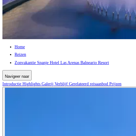
Home
Reizen
Zonvakantie Spanje Hotel Las Arenas Balneario Resort
Navigeer naar
Introductie
Highlights
Galerij
Verblijf
Gerelateerd reisaanbod
Prijzen