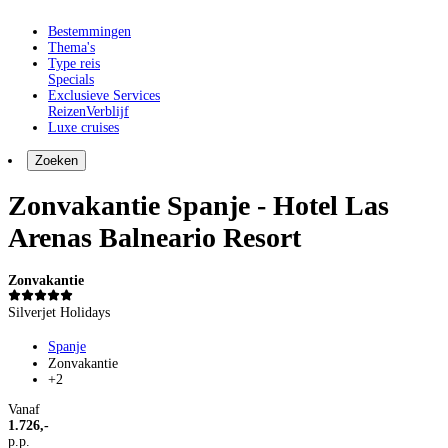
Bestemmingen
Thema's
Type reis
Specials
Exclusieve Services
Reizen
Verblijf
Luxe cruises
Zoeken
Zonvakantie Spanje - Hotel Las
Arenas Balneario Resort
Zonvakantie
Silverjet Holidays
Spanje
Zonvakantie
+2
Vanaf
1.726,-
p.p.