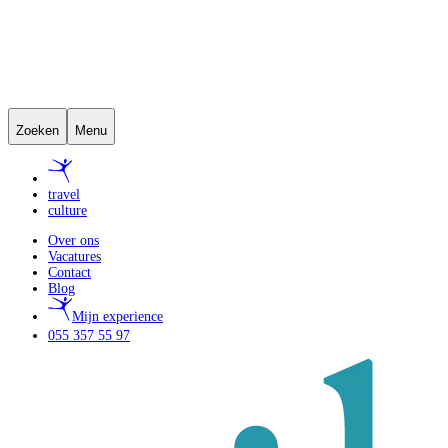
Zoeken
Menu
travel
culture
Over ons
Vacatures
Contact
Blog
Mijn experience
055 357 55 97