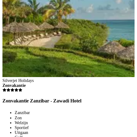
Silverjet Holidays
Zonvakantie
Zonvakantie Zanzibar - Zawadi Hotel
Zanzibar
S
Zon
Z
Welzijn
Sportief
Uitgaan
Z