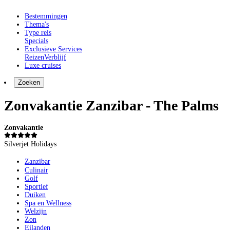
Bestemmingen
Thema's
Type reis
Specials
Exclusieve Services
Reizen
Verblijf
Luxe cruises
Zoeken
Zonvakantie Zanzibar - The Palms
Zonvakantie
Silverjet Holidays
Zanzibar
Culinair
Golf
Sportief
Duiken
Spa en Wellness
Welzijn
Zon
Eilanden