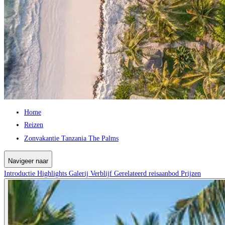
Home
Reizen
Zonvakantie Tanzania The Palms
Navigeer naar
Introductie
Highlights
Galerij
Verblijf
Gerelateerd reisaanbod
Prijzen