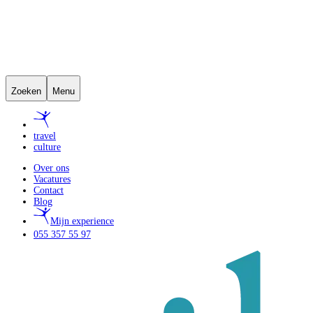
Zoeken
Menu
travel
culture
Over ons
Vacatures
Contact
Blog
Mijn experience
055 357 55 97