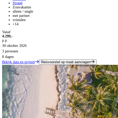
Strand
Zonvakantie
alleen / single
met partner
vrienden
+14
Vanaf
4.299,-
p.p.
30 oktober 2026
3 personen
8 dagen
Bekijk data en prijzen
Reisvoorstel op maat aanvragen