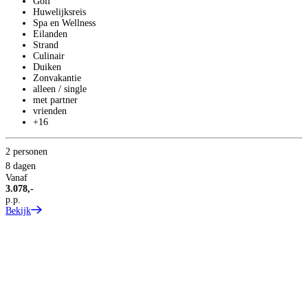
Golf
Huwelijksreis
Spa en Wellness
Eilanden
Strand
Culinair
Duiken
Zonvakantie
alleen / single
met partner
vrienden
+16
2 personen
8 dagen
Vanaf
3.078,-
p.p.
Bekijk
5
8
V
4
p
B