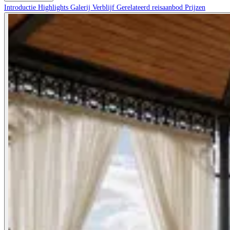
Introductie
Highlights
Galerij
Verblijf
Gerelateerd reisaanbod
Prijzen