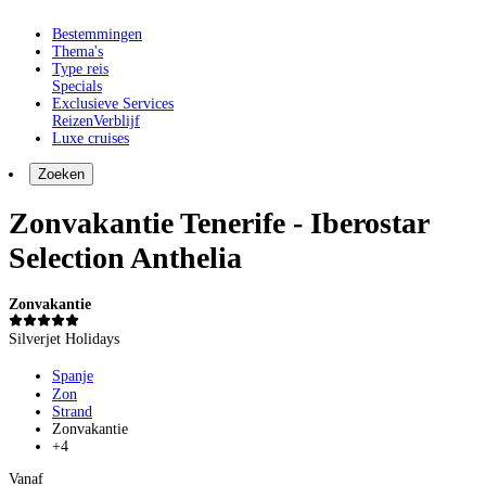
Bestemmingen
Thema's
Type reis
Specials
Exclusieve Services
Reizen
Verblijf
Luxe cruises
Zoeken
Zonvakantie Tenerife - Iberostar
Selection Anthelia
Zonvakantie
Silverjet Holidays
Spanje
Zon
Strand
Zonvakantie
+4
Vanaf