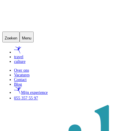
Zoeken
Menu
travel
culture
Over ons
Vacatures
Contact
Blog
Mijn experience
055 357 55 97