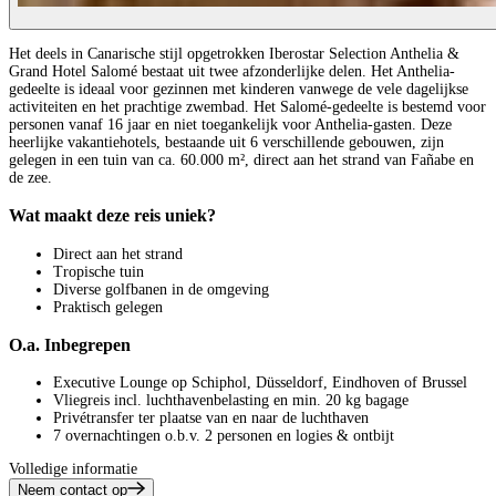
Het deels in Canarische stijl opgetrokken Iberostar Selection Anthelia &
Grand Hotel Salomé bestaat uit twee afzonderlijke delen. Het Anthelia-
gedeelte is ideaal voor gezinnen met kinderen vanwege de vele dagelijkse
activiteiten en het prachtige zwembad. Het Salomé-gedeelte is bestemd voor
personen vanaf 16 jaar en niet toegankelijk voor Anthelia-gasten. Deze
heerlijke vakantiehotels, bestaande uit 6 verschillende gebouwen, zijn
gelegen in een tuin van ca. 60.000 m², direct aan het strand van Fañabe en
de zee.
Wat maakt deze reis uniek?
Direct aan het strand
Tropische tuin
Diverse golfbanen in de omgeving
Praktisch gelegen
O.a. Inbegrepen
Executive Lounge op Schiphol, Düsseldorf, Eindhoven of Brussel
Vliegreis incl. luchthavenbelasting en min. 20 kg bagage
Privétransfer ter plaatse van en naar de luchthaven
7 overnachtingen o.b.v. 2 personen en logies & ontbijt
Volledige informatie
Neem contact op