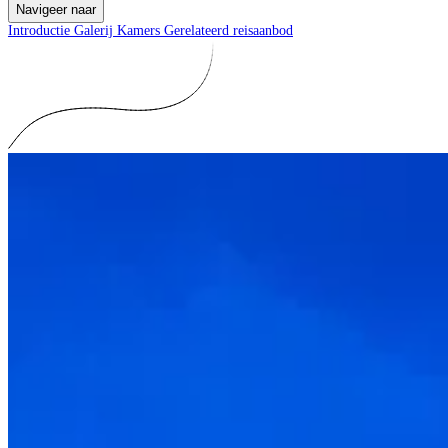
Navigeer naar
Introductie
Galerij
Kamers
Gerelateerd reisaanbod