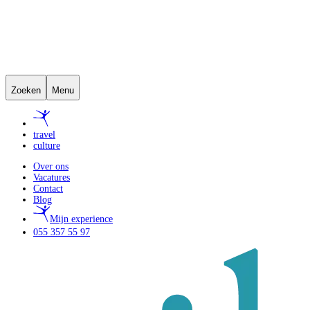
Zoeken
Menu
travel
culture
Over ons
Vacatures
Contact
Blog
Mijn experience
055 357 55 97