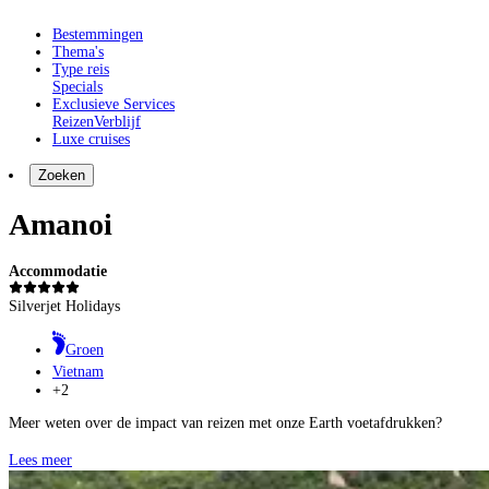
Bestemmingen
Thema's
Type reis
Specials
Exclusieve Services
Reizen
Verblijf
Luxe cruises
Zoeken
Amanoi
Accommodatie
Silverjet Holidays
Groen
Vietnam
+2
Meer weten over de impact van reizen met onze Earth voetafdrukken?
Lees meer