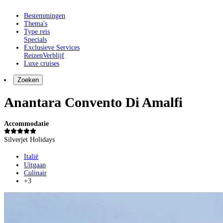
Bestemmingen
Thema's
Type reis
Specials
Exclusieve Services
Reizen
Verblijf
Luxe cruises
Zoeken
Anantara Convento Di Amalfi
Accommodatie
Silverjet Holidays
Italië
Uitgaan
Culinair
+3