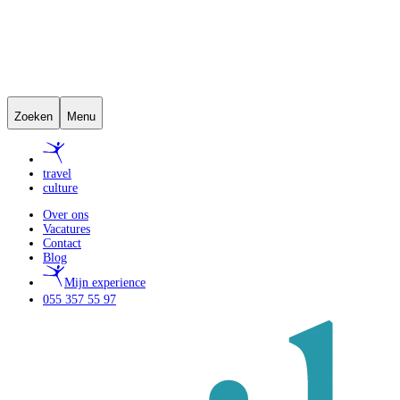
Zoeken
Menu
travel
culture
Over ons
Vacatures
Contact
Blog
Mijn experience
055 357 55 97