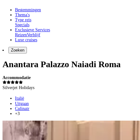
Bestemmingen
Thema's
Type reis
Specials
Exclusieve Services
Reizen
Verblijf
Luxe cruises
Zoeken
Anantara Palazzo Naiadi Roma
Accommodatie
Silverjet Holidays
Italië
Uitgaan
Culinair
+3