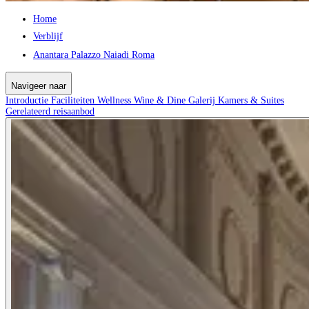
Home
Verblijf
Anantara Palazzo Naiadi Roma
Navigeer naar
Introductie
Faciliteiten
Wellness
Wine & Dine
Galerij
Kamers & Suites
Gerelateerd reisaanbod