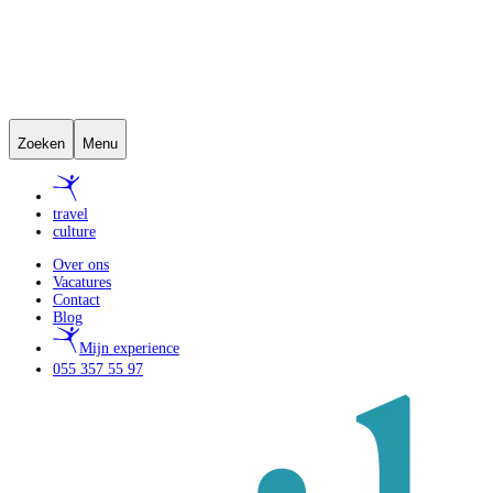
Zoeken
Menu
travel
culture
Over ons
Vacatures
Contact
Blog
Mijn experience
055 357 55 97