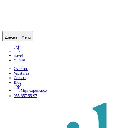
Zoeken
Menu
travel
culture
Over ons
Vacatures
Contact
Blog
Mijn experience
055 357 55 97