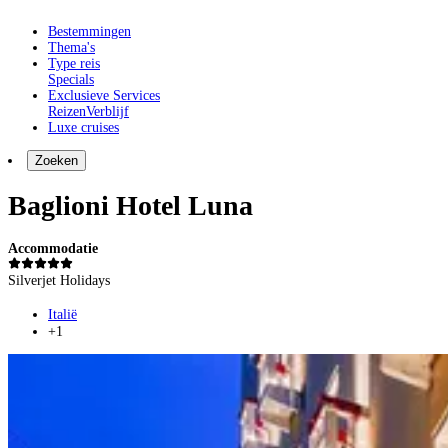
Bestemmingen
Thema's
Type reis
Specials
Exclusieve Services
Reizen
Verblijf
Luxe cruises
Zoeken
Baglioni Hotel Luna
Accommodatie
Silverjet Holidays
Italië
+1