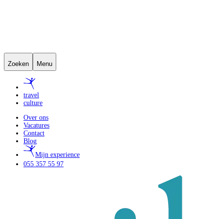
Zoeken
Menu
travel
culture
Over ons
Vacatures
Contact
Blog
Mijn experience
055 357 55 97