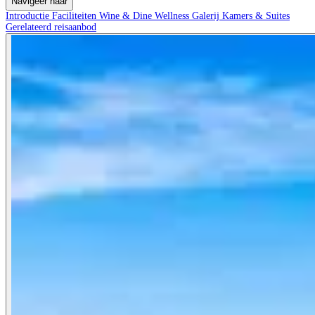
Navigeer naar
Introductie
Faciliteiten
Wine & Dine
Wellness
Galerij
Kamers & Suites
Gerelateerd reisaanbod