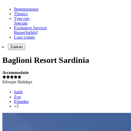
Bestemmingen
Thema's
Type reis
Specials
Exclusieve Services
Reizen
Verblijf
Luxe cruises
Zoeken
Baglioni Resort Sardinia
Accommodatie
Silverjet Holidays
Italië
Zon
Eilanden
+3