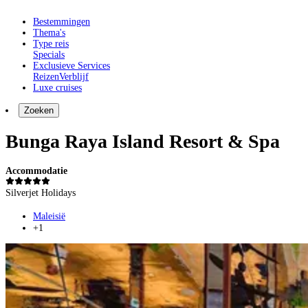
Bestemmingen
Thema's
Type reis
Specials
Exclusieve Services
Reizen
Verblijf
Luxe cruises
Zoeken
Bunga Raya Island Resort & Spa
Accommodatie
Silverjet Holidays
Maleisië
+1