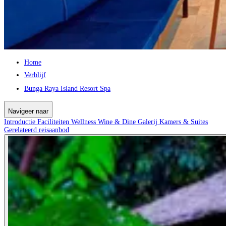
Home
Verblijf
Bunga Raya Island Resort Spa
Navigeer naar
Introductie
Faciliteiten
Wellness
Wine & Dine
Galerij
Kamers & Suites
Gerelateerd reisaanbod