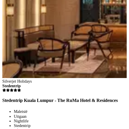
Silverjet Holidays
S
Stedentrip
S
Stedentrip Kuala Lumpur - The RuMa Hotel & Residences
S
Maleisië
Uitgaan
Nightlife
Stedentrip