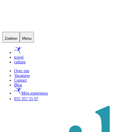
Zoeken
Menu
travel
culture
Over ons
Vacatures
Contact
Blog
Mijn experience
055 357 55 97