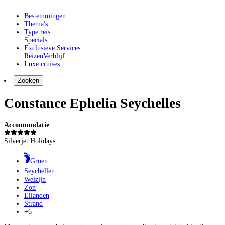
Bestemmingen
Thema's
Type reis
Specials
Exclusieve Services
Reizen
Verblijf
Luxe cruises
Zoeken
Constance Ephelia Seychelles
Accommodatie
Silverjet Holidays
Groen
Seychellen
Welzijn
Zon
Eilanden
Strand
+6