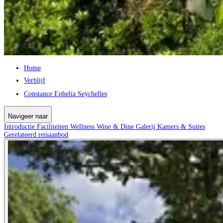
Home
Verblijf
Constance Ephelia Seychelles
Navigeer naar
Introductie
Faciliteiten
Wellness
Wine & Dine
Galerij
Kamers & Suites
Gerelateerd reisaanbod