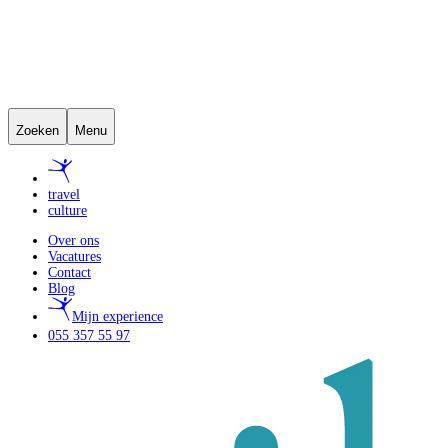
Zoeken
Menu
travel
culture
Over ons
Vacatures
Contact
Blog
Mijn experience
055 357 55 97