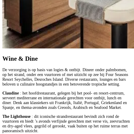
Wine & Dine
De verzorging is op basis van logies & ontbijt. Dineer onder palmbomen,
op het strand, onder een vuurtoren of met uitzicht op zee bij Four Seasons
Resort Seychelles, Desroches Island. Diverse restaurants, lounges en bars
beloven u culinaire hoogstandjes in een betoverende tropische setting.
Claudine
: het hoofdrestaurant, gelegen bij het pool‑ en resort‑centrum,
serveert mediterrane en internationale gerechten voor ontbijt, lunch en
diner. Denk aan klassiekers uit Frankrijk, Italië, Portugal, Griekenland en
Spanje, en thema‑avonden zoals Creools, Arabisch en Seafood Market.
The Lighthouse
: dit iconische strandrestaurant bevindt zich rond de
vuurtoren en biedt ’s avonds verfijnde gerechten met verse vis, zeevruchten
en dry‑aged vlees, gegrild of gerookt, vaak buiten op het ruime terras met
panoramisch uitzicht.