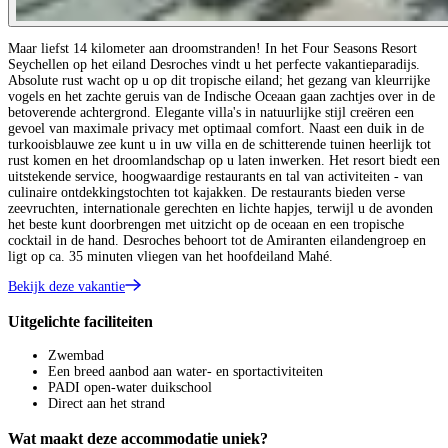
Maar liefst 14 kilometer aan droomstranden! In het Four Seasons Resort
Seychellen op het eiland Desroches vindt u het perfecte vakantieparadijs.
Absolute rust wacht op u op dit tropische eiland; het gezang van kleurrijke
vogels en het zachte geruis van de Indische Oceaan gaan zachtjes over in de
betoverende achtergrond. Elegante villa's in natuurlijke stijl creëren een
gevoel van maximale privacy met optimaal comfort. Naast een duik in de
turkooisblauwe zee kunt u in uw villa en de schitterende tuinen heerlijk tot
rust komen en het droomlandschap op u laten inwerken. Het resort biedt een
uitstekende service, hoogwaardige restaurants en tal van activiteiten - van
culinaire ontdekkingstochten tot kajakken. De restaurants bieden verse
zeevruchten, internationale gerechten en lichte hapjes, terwijl u de avonden
het beste kunt doorbrengen met uitzicht op de oceaan en een tropische
cocktail in de hand. Desroches behoort tot de Amiranten eilandengroep en
ligt op ca. 35 minuten vliegen van het hoofdeiland Mahé.
Bekijk deze vakantie
Uitgelichte faciliteiten
Zwembad
Een breed aanbod aan water- en sportactiviteiten
PADI open-water duikschool
Direct aan het strand
Wat maakt deze accommodatie uniek?