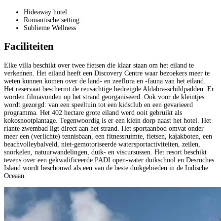
Hideaway hotel
Romantische setting
Sublieme Wellness
Faciliteiten
Elke villa beschikt over twee fietsen die klaar staan om het eiland te
verkennen. Het eiland heeft een Discovery Centre waar bezoekers meer te
weten kunnen komen over de land- en zeeflora en -fauna van het eiland.
Het reservaat beschermt de reusachtige bedreigde Aldabra-schildpadden. Er
worden filmavonden op het strand georganiseerd. Ook voor de kleintjes
wordt gezorgd: van een speeltuin tot een kidsclub en een gevarieerd
programma. Het 402 hectare grote eiland werd ooit gebruikt als
kokosnootplantage. Tegenwoordig is er een klein dorp naast het hotel. Het
riante zwembad ligt direct aan het strand. Het sportaanbod omvat onder
meer een (verlichte) tennisbaan, een fitnessruimte, fietsen, kajakboten, een
beachvolleybalveld, niet-gemotoriseerde watersportactiviteiten, zeilen,
snorkelen, natuurwandelingen, duik- en viscursussen. Het resort beschikt
tevens over een gekwalificeerde PADI open-water duikschool en Desroches
Island wordt beschouwd als een van de beste duikgebieden in de Indische
Oceaan.