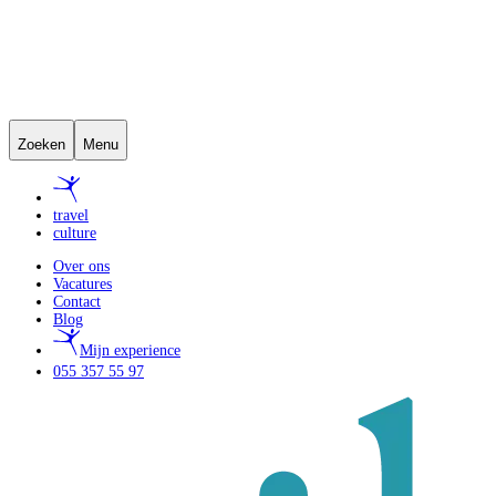
Zoeken
Menu
travel
culture
Over ons
Vacatures
Contact
Blog
Mijn experience
055 357 55 97