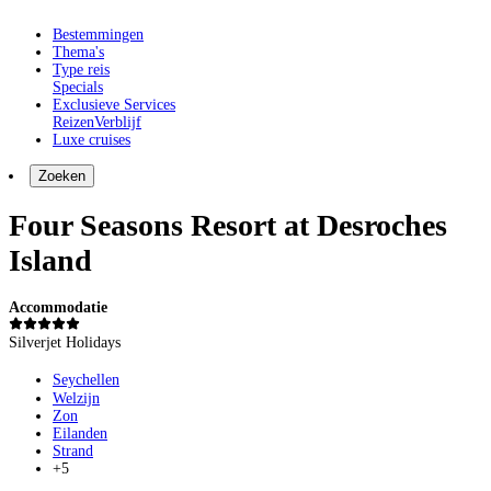
Bestemmingen
Thema's
Type reis
Specials
Exclusieve Services
Reizen
Verblijf
Luxe cruises
Zoeken
Four Seasons Resort at Desroches
Island
Accommodatie
Silverjet Holidays
Seychellen
Welzijn
Zon
Eilanden
Strand
+5