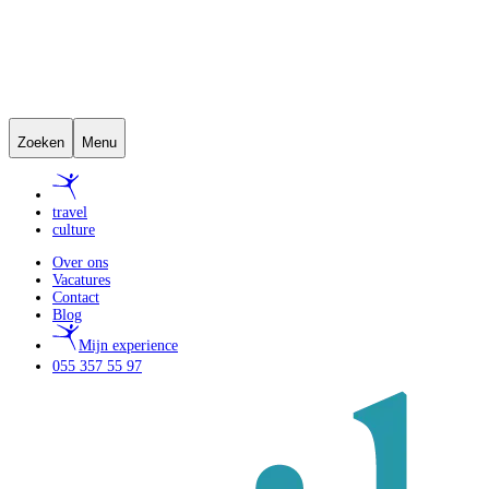
Zoeken
Menu
travel
culture
Over ons
Vacatures
Contact
Blog
Mijn experience
055 357 55 97