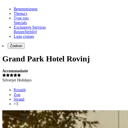
Bestemmingen
Thema's
Type reis
Specials
Exclusieve Services
Reizen
Verblijf
Luxe cruises
Zoeken
Grand Park Hotel Rovinj
Accommodatie
Silverjet Holidays
Kroatië
Zon
Strand
+3