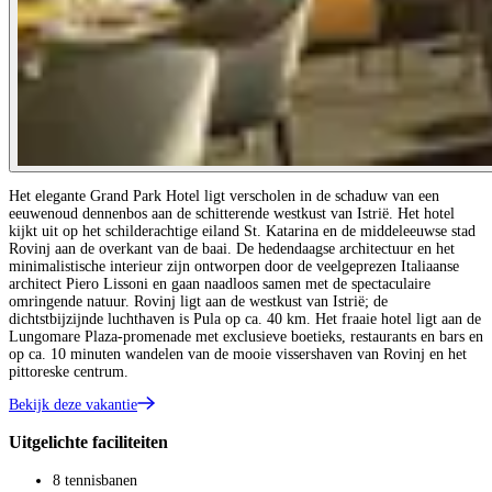
Het elegante Grand Park Hotel ligt verscholen in de schaduw van een
eeuwenoud dennenbos aan de schitterende westkust van Istrië. Het hotel
kijkt uit op het schilderachtige eiland St. Katarina en de middeleeuwse stad
Rovinj aan de overkant van de baai. De hedendaagse architectuur en het
minimalistische interieur zijn ontworpen door de veelgeprezen Italiaanse
architect Piero Lissoni en gaan naadloos samen met de spectaculaire
omringende natuur. Rovinj ligt aan de westkust van Istrië; de
dichtstbijzijnde luchthaven is Pula op ca. 40 km. Het fraaie hotel ligt aan de
Lungomare Plaza-promenade met exclusieve boetieks, restaurants en bars en
op ca. 10 minuten wandelen van de mooie vissershaven van Rovinj en het
pittoreske centrum.
Bekijk deze vakantie
Uitgelichte faciliteiten
8 tennisbanen