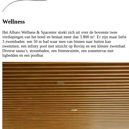
Wellness
Het Albaro Wellness & Spacenter strekt zich uit over de bovenste twee
verdiepingen van het hotel en beslaat meer dan 3.800 m². Er zijn maar liefst
3 zwembaden: een 50 m bad waar men van binnen naar buiten kan
zwemmen, een infinty pool met uitzicht op Rovinj en een kleiner zwembad.
Diverse sauna’s, stoombaden, een fitnessruimte, een zonneterras met
ligbedden en een poolbar.