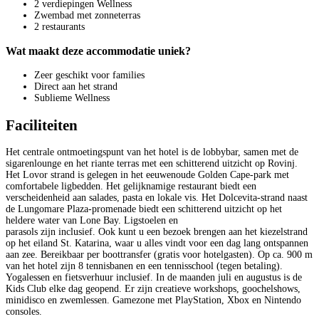
2 verdiepingen Wellness
Zwembad met zonneterras
2 restaurants
Wat maakt deze accommodatie uniek?
Zeer geschikt voor families
Direct aan het strand
Sublieme Wellness
Faciliteiten
Het centrale ontmoetingspunt van het hotel is de lobbybar, samen met de
sigarenlounge en het riante terras met een schitterend uitzicht op Rovinj.
Het Lovor strand is gelegen in het eeuwenoude Golden Cape-park met
comfortabele ligbedden. Het gelijknamige restaurant biedt een
verscheidenheid aan salades, pasta en lokale vis. Het Dolcevita-strand naast
de Lungomare Plaza-promenade biedt een schitterend uitzicht op het
heldere water van Lone Bay. Ligstoelen en
parasols zijn inclusief. Ook kunt u een bezoek brengen aan het kiezelstrand
op het eiland St. Katarina, waar u alles vindt voor een dag lang ontspannen
aan zee. Bereikbaar per boottransfer (gratis voor hotelgasten). Op ca. 900 m
van het hotel zijn 8 tennisbanen en een tennisschool (tegen betaling).
Yogalessen en fietsverhuur inclusief. In de maanden juli en augustus is de
Kids Club elke dag geopend. Er zijn creatieve workshops, goochelshows,
minidisco en zwemlessen. Gamezone met PlayStation, Xbox en Nintendo
consoles.