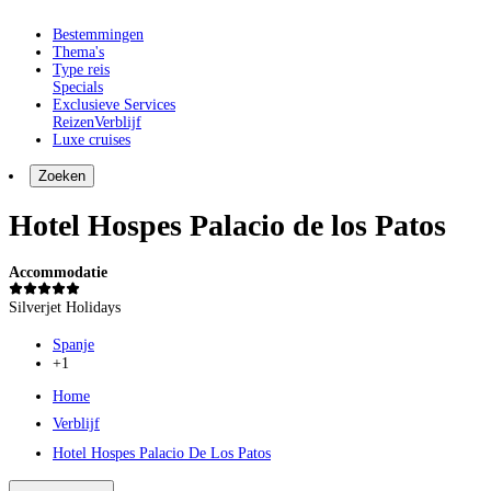
Bestemmingen
Thema's
Type reis
Specials
Exclusieve Services
Reizen
Verblijf
Luxe cruises
Zoeken
Hotel Hospes Palacio de los Patos
Accommodatie
Silverjet Holidays
Spanje
+1
Home
Verblijf
Hotel Hospes Palacio De Los Patos