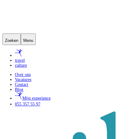
Zoeken
Menu
travel
culture
Over ons
Vacatures
Contact
Blog
Mijn experience
055 357 55 97