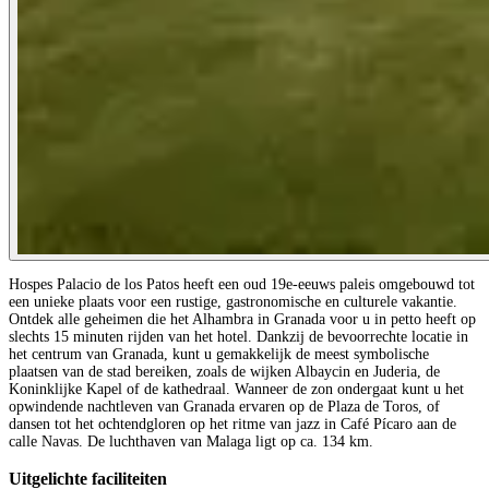
Hospes Palacio de los Patos heeft een oud 19e-eeuws paleis omgebouwd tot
een unieke plaats voor een rustige, gastronomische en culturele vakantie.
Ontdek alle geheimen die het Alhambra in Granada voor u in petto heeft op
slechts 15 minuten rijden van het hotel. Dankzij de bevoorrechte locatie in
het centrum van Granada, kunt u gemakkelijk de meest symbolische
plaatsen van de stad bereiken, zoals de wijken Albaycin en Juderia, de
Koninklijke Kapel of de kathedraal. Wanneer de zon ondergaat kunt u het
opwindende nachtleven van Granada ervaren op de Plaza de Toros, of
dansen tot het ochtendgloren op het ritme van jazz in Café Pícaro aan de
calle Navas. De luchthaven van Malaga ligt op ca. 134 km.
Uitgelichte faciliteiten