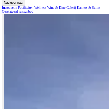
Navigeer naar
Introductie
Faciliteiten
Wellness
Wine & Dine
Galerij
Kamers & Suites
Gerelateerd reisaanbod