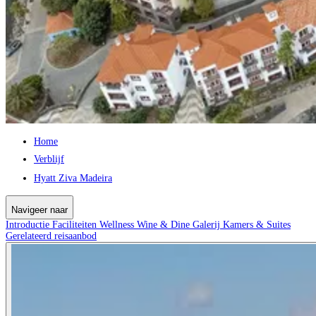
Home
Verblijf
Hyatt Ziva Madeira
Navigeer naar
Introductie
Faciliteiten
Wellness
Wine & Dine
Galerij
Kamers & Suites
Gerelateerd reisaanbod