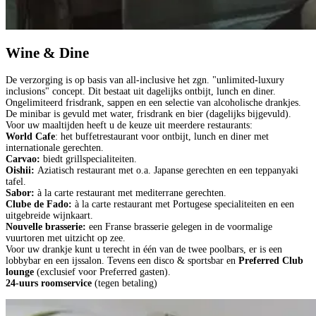
Wine & Dine
De verzorging is op basis van all-inclusive het zgn. "unlimited-luxury
inclusions" concept. Dit bestaat uit dagelijks ontbijt, lunch en diner.
Ongelimiteerd frisdrank, sappen en een selectie van alcoholische drankjes.
De minibar is gevuld met water, frisdrank en bier (dagelijks bijgevuld).
Voor uw maaltijden heeft u de keuze uit meerdere restaurants:
World Cafe
: het buffetrestaurant voor ontbijt, lunch en diner met
internationale gerechten.
Carvao:
biedt grillspecialiteiten.
Oishii:
Aziatisch restaurant met o.a. Japanse gerechten en een teppanyaki
tafel.
Sabor:
à la carte restaurant met mediterrane gerechten.
Clube de Fado:
à la carte restaurant met Portugese specialiteiten en een
uitgebreide wijnkaart.
Nouvelle brasserie:
een Franse brasserie gelegen in de voormalige
vuurtoren met uitzicht op zee.
Voor uw drankje kunt u terecht in één van de twee poolbars, er is een
lobbybar en een ijssalon. Tevens een disco & sportsbar en
Preferred Club
lounge
(exclusief voor Preferred gasten).
24-uurs roomservice
(tegen betaling)