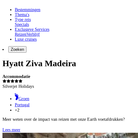
Bestemmingen
Thema's
Type reis
Specials
Exclusieve Services
Reizen
Verblijf
Luxe cruises
Zoeken
Hyatt Ziva Madeira
Accommodatie
Silverjet Holidays
Groen
Portugal
+2
Meer weten over de impact van reizen met onze Earth voetafdrukken?
Lees meer