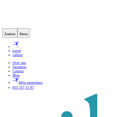
Zoeken
Menu
travel
culture
Over ons
Vacatures
Contact
Blog
Mijn experience
055 357 55 97