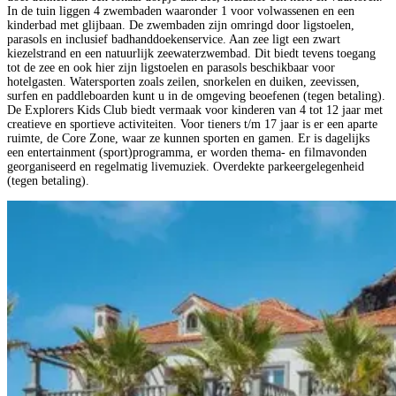
In de tuin liggen 4 zwembaden waaronder 1 voor volwassenen en een
kinderbad met glijbaan. De zwembaden zijn omringd door ligstoelen,
parasols en inclusief badhanddoekenservice. Aan zee ligt een zwart
kiezelstrand en een natuurlijk zeewaterzwembad. Dit biedt tevens toegang
tot de zee en ook hier zijn ligstoelen en parasols beschikbaar voor
hotelgasten. Watersporten zoals zeilen, snorkelen en duiken, zeevissen,
surfen en paddleboarden kunt u in de omgeving beoefenen (tegen betaling).
De Explorers Kids Club biedt vermaak voor kinderen van 4 tot 12 jaar met
creatieve en sportieve activiteiten. Voor tieners t/m 17 jaar is er een aparte
ruimte, de Core Zone, waar ze kunnen sporten en gamen. Er is dagelijks
een entertainment (sport)programma, er worden thema- en filmavonden
georganiseerd en regelmatig livemuziek. Overdekte parkeergelegenheid
(tegen betaling).