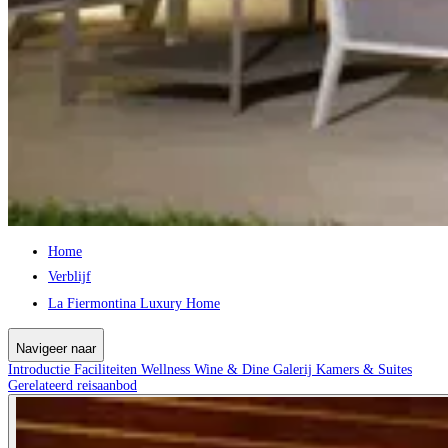
Home
Verblijf
La Fiermontina Luxury Home
Navigeer naar
Introductie
Faciliteiten
Wellness
Wine & Dine
Galerij
Kamers & Suites
Gerelateerd reisaanbod