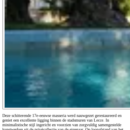
Deze schitterende 17e-eeuwse masseria werd nauwgezet gerestaureerd en
geniet een excellente ligging binnen de stadsmuren van Lecce. In
minimalistische stijl ingericht en voorzien van zorgvuldig samengestelde
kunstwerken uit de privécollectie van de eigenaar. Op loopafstand van het