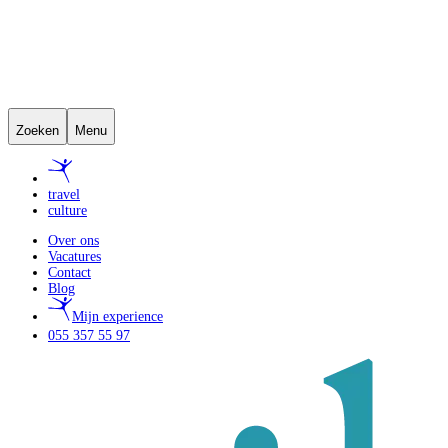
Zoeken
Menu
travel
culture
Over ons
Vacatures
Contact
Blog
Mijn experience
055 357 55 97