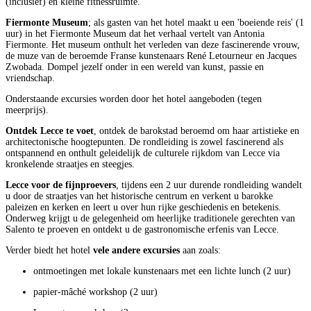
(inclusief) en kleine fitnessruimte.
Fiermonte Museum
; als gasten van het hotel maakt u een 'boeiende reis' (1
uur) in het Fiermonte Museum dat het verhaal vertelt van Antonia
Fiermonte. Het museum onthult het verleden van deze fascinerende vrouw,
de muze van de beroemde Franse kunstenaars René Letourneur en Jacques
Zwobada. Dompel jezelf onder in een wereld van kunst, passie en
vriendschap.
Onderstaande excursies worden door het hotel aangeboden (tegen
meerprijs).
Ontdek Lecce te voet
, ontdek de barokstad beroemd om haar artistieke en
architectonische hoogtepunten. De rondleiding is zowel fascinerend als
ontspannend en onthult geleidelijk de culturele rijkdom van Lecce via
kronkelende straatjes en steegjes.
Lecce voor de fijnproevers
, tijdens een 2 uur durende rondleiding wandelt
u door de straatjes van het historische centrum en verkent u barokke
paleizen en kerken en leert u over hun rijke geschiedenis en betekenis.
Onderweg krijgt u de gelegenheid om heerlijke traditionele gerechten van
Salento te proeven en ontdekt u de gastronomische erfenis van Lecce.
Verder biedt het hotel
vele andere excursies
aan zoals:
ontmoetingen met lokale kunstenaars met een lichte lunch (2 uur)
papier-mâché workshop (2 uur)