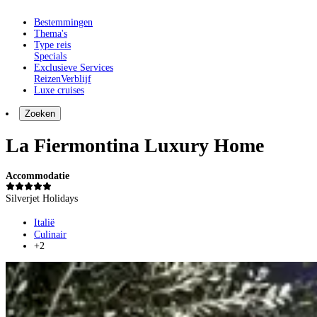
Bestemmingen
Thema's
Type reis
Specials
Exclusieve Services
Reizen
Verblijf
Luxe cruises
Zoeken
La Fiermontina Luxury Home
Accommodatie
Silverjet Holidays
Italië
Culinair
+2