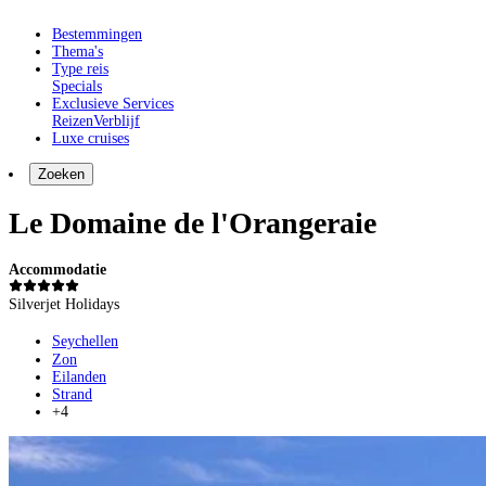
Bestemmingen
Thema's
Type reis
Specials
Exclusieve Services
Reizen
Verblijf
Luxe cruises
Zoeken
Le Domaine de l'Orangeraie
Accommodatie
Silverjet Holidays
Seychellen
Zon
Eilanden
Strand
+4