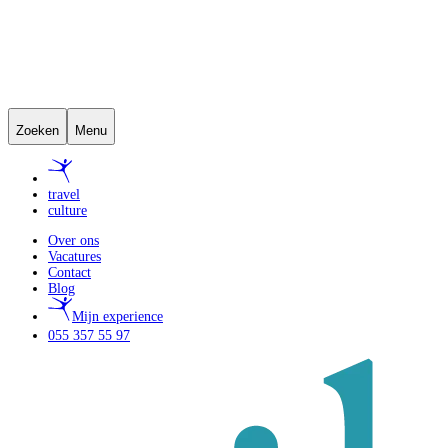
Zoeken
Menu
travel
culture
Over ons
Vacatures
Contact
Blog
Mijn experience
055 357 55 97