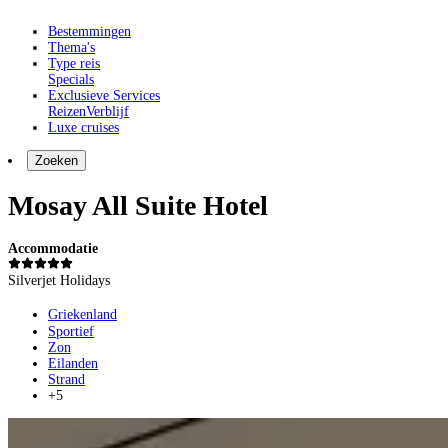
Bestemmingen
Thema's
Type reis
Specials
Exclusieve Services
Reizen
Verblijf
Luxe cruises
Zoeken
Mosay All Suite Hotel
Accommodatie
Silverjet Holidays
Griekenland
Sportief
Zon
Eilanden
Strand
+5