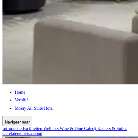
Home
Verblijf
Mosay All Suite Hotel
Navigeer naar
Introductie
Faciliteiten
Wellness
Wine & Dine
Galerij
Kamers & Suites
Gerelateerd reisaanbod