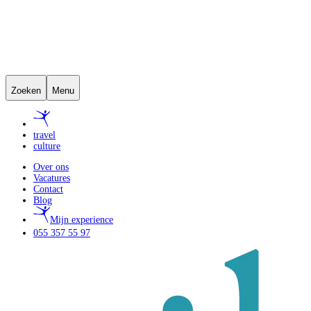
Zoeken
Menu
travel
culture
Over ons
Vacatures
Contact
Blog
Mijn experience
055 357 55 97