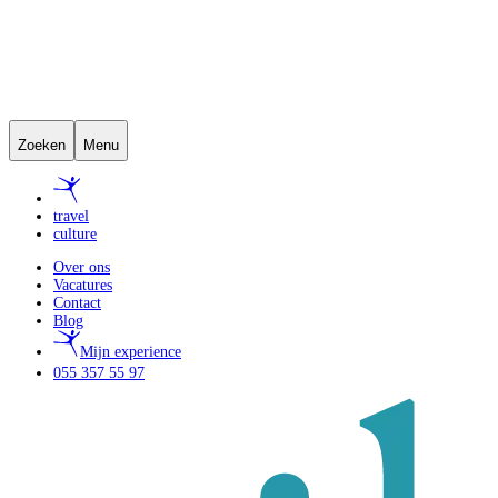
Zoeken
Menu
travel
culture
Over ons
Vacatures
Contact
Blog
Mijn experience
055 357 55 97