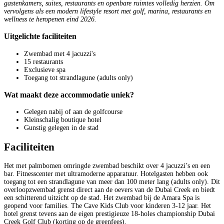
gastenkamers, suites, restaurants en openbare ruimtes volledig herzien. Om
vervolgens als een modern lifestyle resort met golf, marina, restaurants en
wellness te heropenen eind 2026.
Uitgelichte faciliteiten
Zwembad met 4 jacuzzi's
15 restaurants
Exclusieve spa
Toegang tot strandlagune (adults only)
Wat maakt deze accommodatie uniek?
Gelegen nabij of aan de golfcourse
Kleinschalig boutique hotel
Gunstig gelegen in de stad
Faciliteiten
Het met palmbomen omringde zwembad beschikt over 4 jacuzzi’s en een
bar. Fitnesscenter met ultramoderne apparatuur. Hotelgasten hebben ook
toegang tot een strandlagune van meer dan 100 meter lang (adults only). Dit
overloopzwembad grenst direct aan de oevers van de Dubai Creek en biedt
een schitterend uitzicht op de stad. Het zwembad bij de Amara Spa is
geopend voor families. The Cave Kids Club voor kinderen 3-12 jaar. Het
hotel grenst tevens aan de eigen prestigieuze 18-holes championship Dubai
Creek Golf Club (korting op de greenfees).