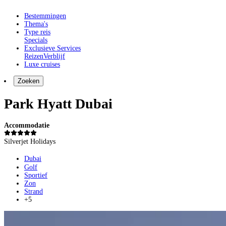
Bestemmingen
Thema's
Type reis
Specials
Exclusieve Services
Reizen
Verblijf
Luxe cruises
Zoeken
Park Hyatt Dubai
Accommodatie
Silverjet Holidays
Dubai
Golf
Sportief
Zon
Strand
+5