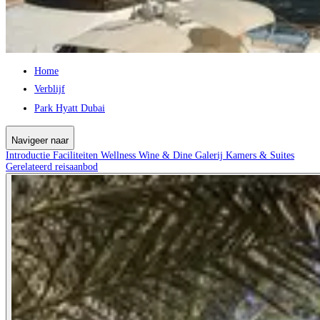
Home
Verblijf
Park Hyatt Dubai
Navigeer naar
Introductie
Faciliteiten
Wellness
Wine & Dine
Galerij
Kamers & Suites
Gerelateerd reisaanbod