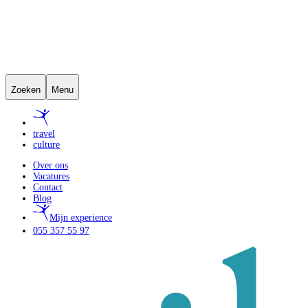
Zoeken
Menu
travel
culture
Over ons
Vacatures
Contact
Blog
Mijn experience
055 357 55 97