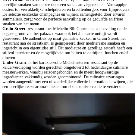
heerlijke smaken van de zee door een scala aan visgerechten. Van sappige
oesters tot verrukkelijke schelpdieren en kreeftenburgers voor fijnproevers.
De selectie eersteklas champagnes en wijnen, samengesteld door ervaren
sommeliers, zorgt voor de perfecte aanvulling op de gedurfde en frisse
smaken van het menu.
Grain Street
: restaurant met Michelin Bib Gourmand aanbeveling op de
begane grond van het palazzo, waar ook het à la carte ontbijt wordt
geserveerd. De authentiek op maat gemaakte keuken in Grain Street, het
restaurant aan de straatkant, is geïnspireerd door mediterrane smaken en
ingericht in een eigentijdse stijl. Dit modieuze en gezellige eetcafé heeft een
stijlvol interieur en de mogelijkheid om buiten te ontbijten, lunchen en/of
dineren.
Under Grain
: in het karaktervolle Michelinsterren-restaurant op de
kelderverdieping worden gerechten omgetoverd tot hedendaagse culinaire
meesterwerken, waarbij seizoengebonden en de meest hoogwaardige
ingrediënten vakkundig worden gecombineerd. De culinaire ervaringen
worden aangevuld met een uitzonderlijke collectie internationale wijnen, die
een heerlijke reeks aroma's bieden om elke exquise creatie te versterken.