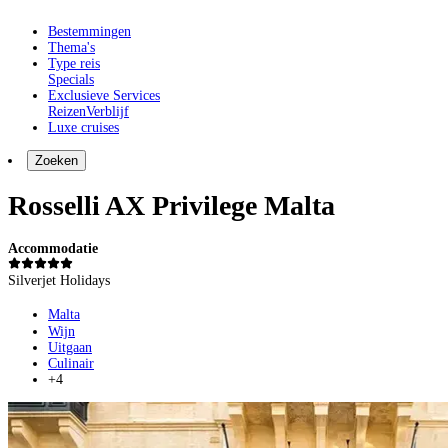
Bestemmingen
Thema's
Type reis
Specials
Exclusieve Services
Reizen
Verblijf
Luxe cruises
Zoeken
Rosselli AX Privilege Malta
Accommodatie
Silverjet Holidays
Malta
Wijn
Uitgaan
Culinair
+4