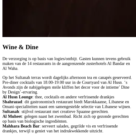
Wine & Dine
De verzorging is op basis van logies/ontbijt. Gasten kunnen tevens gebruik
maken van de 14 restaurants in de aangrenzende zusterhotels Al Bandar en
Al Waha.
Op het Sultanah terras wordt dagelijks afternoon tea en canapés geserveerd.
Pre-diner cocktails van 18.00-19.00 uur in de Courtyard van Al Husn. ‘s
Avonds zijn de nabijgelegen steile kliffen het decor voor de intieme’ Dine
by Design’-ervaring.
Al Husn Lounge
: thee, cocktails en andere verfrissende drankjes
Shahrazad
: dit gastronomisch restaurant biedt Marokkaanse, Libanese en
Omani-specialiteiten naast een samengestelde selectie van Libanese wijnen.
Sultanah
: stijlvol restaurant met creatieve Spaanse gerechten.
Al Muheet
: gelegen naast het zwembad. Richt zich op gezonde gerechten
op basis van biologische ingrediënten.
Mahhara Beach Bar
: serveert salades, gegrilde vis en verfrissende
drankjes, terwijl u geniet van het indrukwekkende uitzicht.