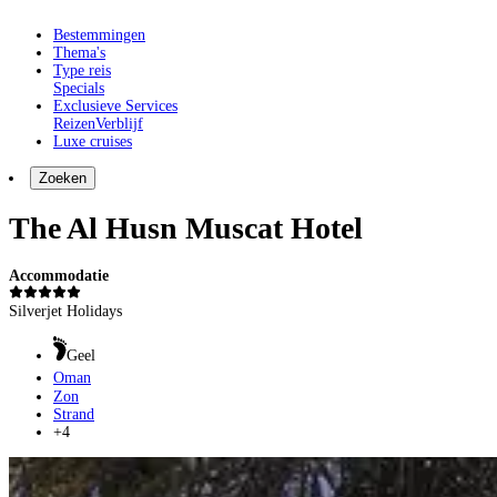
Bestemmingen
Thema's
Type reis
Specials
Exclusieve Services
Reizen
Verblijf
Luxe cruises
Zoeken
The Al Husn Muscat Hotel
Accommodatie
Silverjet Holidays
Geel
Oman
Zon
Strand
+4