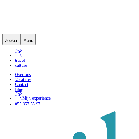
Zoeken
Menu
travel
culture
Over ons
Vacatures
Contact
Blog
Mijn experience
055 357 55 97