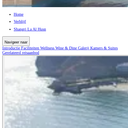
Home
Verblijf
Shangri La Al Husn
Navigeer naar
Introductie
Faciliteiten
Wellness
Wine & Dine
Galerij
Kamers & Suites
Gerelateerd reisaanbod