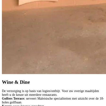
Wine & Dine
De verzorging is op basis van logies/ontbijt. Voor uw overige maaltijden
heeft u de keuze uit meerdere restaurants.
Golfers Terrace:
serveert Maleisische specialiteiten met uitzicht over de 18-
holes golfbaan.