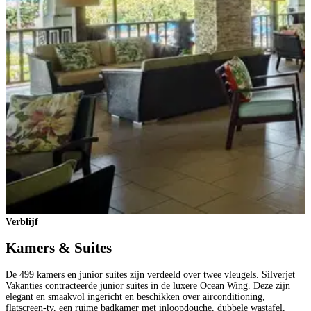
Verblijf
Kamers & Suites
De 499 kamers en junior suites zijn verdeeld over twee vleugels. Silverjet
Vakanties contracteerde junior suites in de luxere Ocean Wing. Deze zijn
elegant en smaakvol ingericht en beschikken over airconditioning,
flatscreen-tv, een ruime badkamer met inloopdouche, dubbele wastafel,