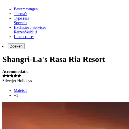
Bestemmingen
Thema's
Type reis
Specials
Exclusieve Services
Reizen
Verblijf
Luxe cruises
Zoeken
Shangri-La's Rasa Ria Resort
Accommodatie
Silverjet Holidays
Maleisië
+1