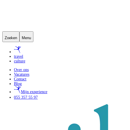
Zoeken
Menu
travel
culture
Over ons
Vacatures
Contact
Blog
Mijn experience
055 357 55 97