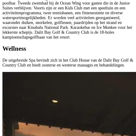
poolbar. Tweede zwembad bij de Ocean Wing voor gasten die in de Junior
Suites verblijven. Voorts zijn er een Kids Club met een speeltuin en een
activiteitenprogramma, twee tennisbanen, een fitnessruimte en diverse
watersportmogelijkheden. Er worden veel activiteiten georganiseerd,
waaronder duiken, snorkelen, golflessen, paardrijden op het strand en
excursies naar Kinabalu National Park. Karaokebar en Ice Monkee voor het
lekkerste schepijs. Dalit Bay Golf & Country Club is de 18-holes
kampioenschapsgolfbaan van het resort.
Wellness
De uitgebreide Spa bevindt zich in het Club House van de Dalit Bay Golf &
Country Club en biedt oosterse en westerse massages en behandelingen.