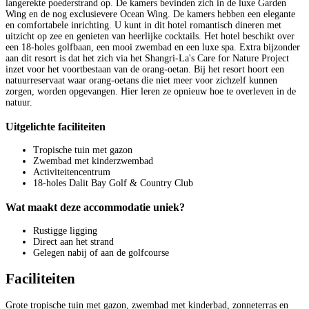
langerekte poederstrand op. De kamers bevinden zich in de luxe Garden
Wing en de nog exclusievere Ocean Wing. De kamers hebben een elegante
en comfortabele inrichting. U kunt in dit hotel romantisch dineren met
uitzicht op zee en genieten van heerlijke cocktails. Het hotel beschikt over
een 18-holes golfbaan, een mooi zwembad en een luxe spa. Extra bijzonder
aan dit resort is dat het zich via het Shangri-La's Care for Nature Project
inzet voor het voortbestaan van de orang-oetan. Bij het resort hoort een
natuurreservaat waar orang-oetans die niet meer voor zichzelf kunnen
zorgen, worden opgevangen. Hier leren ze opnieuw hoe te overleven in de
natuur.
Uitgelichte faciliteiten
Tropische tuin met gazon
Zwembad met kinderzwembad
Activiteitencentrum
18-holes Dalit Bay Golf & Country Club
Wat maakt deze accommodatie uniek?
Rustigge ligging
Direct aan het strand
Gelegen nabij of aan de golfcourse
Faciliteiten
Grote tropische tuin met gazon, zwembad met kinderbad, zonneterras en