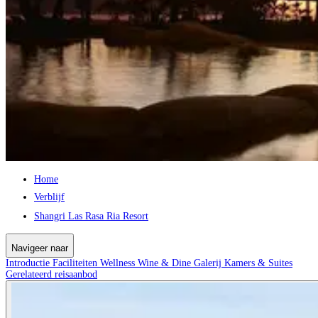
Home
Verblijf
Shangri Las Rasa Ria Resort
Navigeer naar
Introductie
Faciliteiten
Wellness
Wine & Dine
Galerij
Kamers & Suites
Gerelateerd reisaanbod