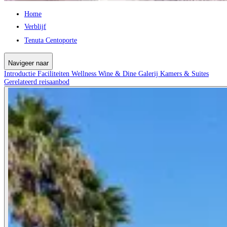
Home
Verblijf
Tenuta Centoporte
Navigeer naar
Introductie
Faciliteiten
Wellness
Wine & Dine
Galerij
Kamers & Suites
Gerelateerd reisaanbod