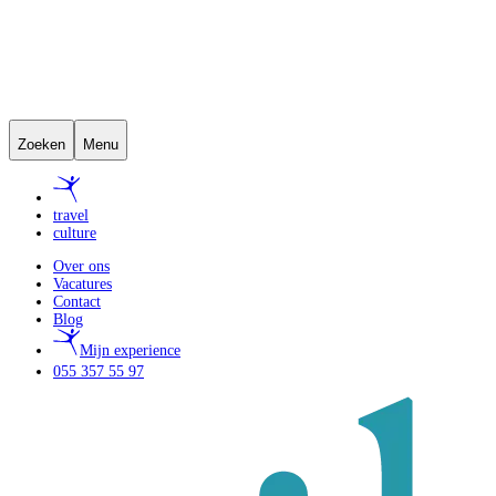
Zoeken
Menu
travel
culture
Over ons
Vacatures
Contact
Blog
Mijn experience
055 357 55 97