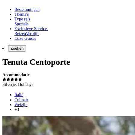
Bestemmingen
Thema's
Type reis
Specials
Exclusieve Services
Reizen
Verblijf
Luxe cruises
Zoeken
Tenuta Centoporte
Accommodatie
Silverjet Holidays
Italië
Culinair
Welzijn
+3