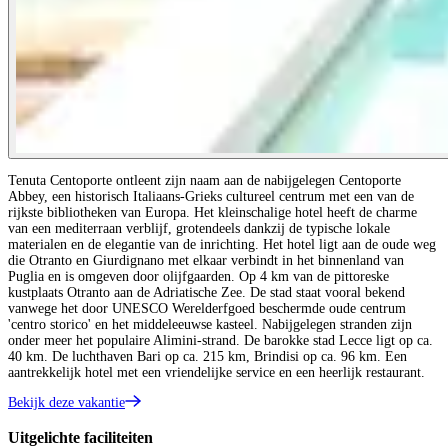
Tenuta Centoporte ontleent zijn naam aan de nabijgelegen Centoporte
Abbey, een historisch Italiaans-Grieks cultureel centrum met een van de
rijkste bibliotheken van Europa. Het kleinschalige hotel heeft de charme
van een mediterraan verblijf, grotendeels dankzij de typische lokale
materialen en de elegantie van de inrichting. Het hotel ligt aan de oude weg
die Otranto en Giurdignano met elkaar verbindt in het binnenland van
Puglia en is omgeven door olijfgaarden. Op 4 km van de pittoreske
kustplaats Otranto aan de Adriatische Zee. De stad staat vooral bekend
vanwege het door UNESCO Werelderfgoed beschermde oude centrum
'centro storico' en het middeleeuwse kasteel. Nabijgelegen stranden zijn
onder meer het populaire Alimini-strand. De barokke stad Lecce ligt op ca.
40 km. De luchthaven Bari op ca. 215 km, Brindisi op ca. 96 km. Een
aantrekkelijk hotel met een vriendelijke service en een heerlijk restaurant.
Bekijk deze vakantie
Uitgelichte faciliteiten