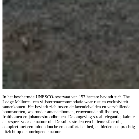
In het beschermde UNESCO-reservaat van 157 hectare bevindt zich The
Lodge Mallorca, een vijfsterrenaccommodatie waar rust en exclusiviteit
samenkomen. Het bevindt zich tussen de lavendelvelden en verschillende
boomsoorten, waaronder amandelbomen, eeuwenoude olijfbomen,
fruitbomen en johannesbroodbomen. De omgeving straalt elegantie, kalmte
en respect voor de natuur uit. De suites stralen een intieme sfeer uit,
compleet met een inloopdouche en comfortabel bed, en bieden een prachtig
uitzicht op de omringende natuur.