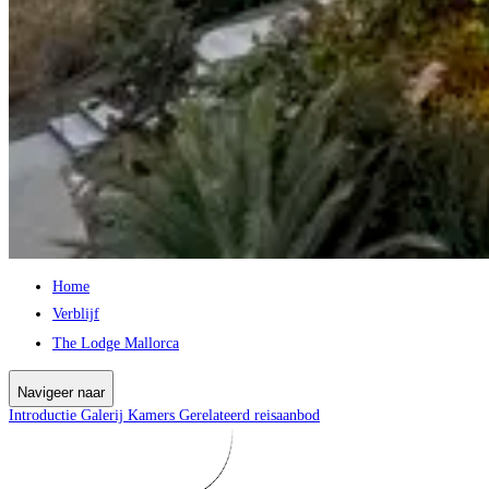
Home
Verblijf
The Lodge Mallorca
Navigeer naar
Introductie
Galerij
Kamers
Gerelateerd reisaanbod