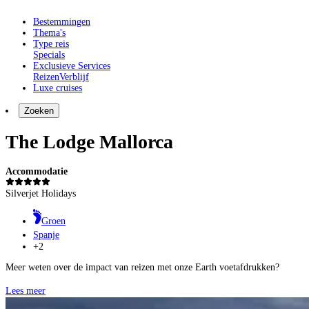
Bestemmingen
Thema's
Type reis
Specials
Exclusieve Services
Reizen
Verblijf
Luxe cruises
Zoeken
The Lodge Mallorca
Accommodatie
Silverjet Holidays
Groen
Spanje
+2
Meer weten over de impact van reizen met onze Earth voetafdrukken?
Lees meer