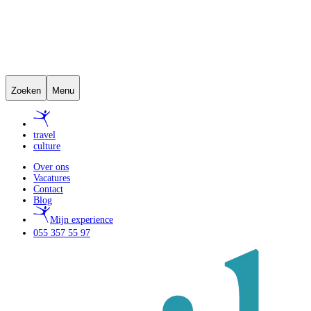
Zoeken
Menu
travel
culture
Over ons
Vacatures
Contact
Blog
Mijn experience
055 357 55 97