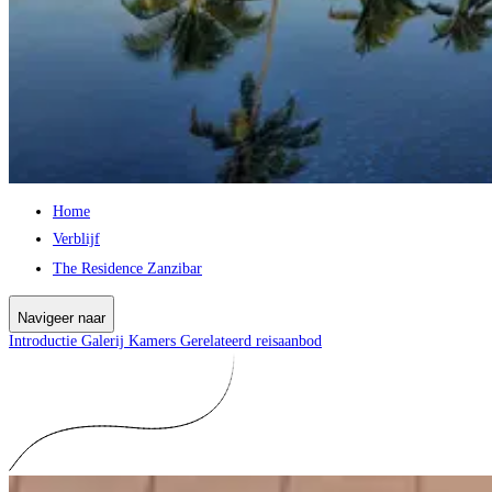
Home
Verblijf
The Residence Zanzibar
Navigeer naar
Introductie
Galerij
Kamers
Gerelateerd reisaanbod