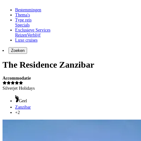
Bestemmingen
Thema's
Type reis
Specials
Exclusieve Services
Reizen
Verblijf
Luxe cruises
Zoeken
The Residence Zanzibar
Accommodatie
Silverjet Holidays
Geel
Zanzibar
+2