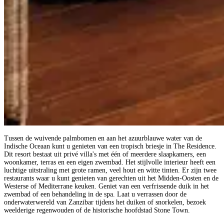
Tussen de wuivende palmbomen en aan het azuurblauwe water van de
Indische Oceaan kunt u genieten van een tropisch briesje in The Residence.
Dit resort bestaat uit privé villa's met één of meerdere slaapkamers, een
woonkamer, terras en een eigen zwembad. Het stijlvolle interieur heeft een
luchtige uitstraling met grote ramen, veel hout en witte tinten. Er zijn twee
restaurants waar u kunt genieten van gerechten uit het Midden-Oosten en de
Westerse of Mediterrane keuken. Geniet van een verfrissende duik in het
zwembad of een behandeling in de spa. Laat u verrassen door de
onderwaterwereld van Zanzibar tijdens het duiken of snorkelen, bezoek
weelderige regenwouden of de historische hoofdstad Stone Town.