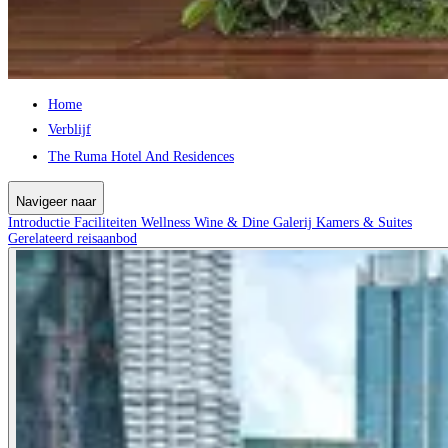
Home
Verblijf
The Ruma Hotel And Residences
Navigeer naar
Introductie
Faciliteiten
Wellness
Wine & Dine
Galerij
Kamers & Suites
Gerelateerd reisaanbod