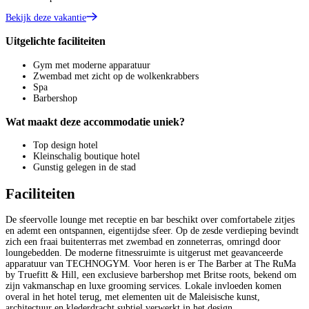
Bekijk deze vakantie
Uitgelichte faciliteiten
Gym met moderne apparatuur
Zwembad met zicht op de wolkenkrabbers
Spa
Barbershop
Wat maakt deze accommodatie uniek?
Top design hotel
Kleinschalig boutique hotel
Gunstig gelegen in de stad
Faciliteiten
De sfeervolle lounge met receptie en bar beschikt over comfortabele zitjes
en ademt een ontspannen, eigentijdse sfeer. Op de zesde verdieping bevindt
zich een fraai buitenterras met zwembad en zonneterras, omringd door
loungebedden. De moderne fitnessruimte is uitgerust met geavanceerde
apparatuur van TECHNOGYM. Voor heren is er The Barber at The RuMa
by Truefitt & Hill, een exclusieve barbershop met Britse roots, bekend om
zijn vakmanschap en luxe grooming services. Lokale invloeden komen
overal in het hotel terug, met elementen uit de Maleisische kunst,
architectuur en klederdracht subtiel verwerkt in het design.