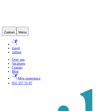
Zoeken
Menu
travel
culture
Over ons
Vacatures
Contact
Blog
Mijn experience
055 357 55 97