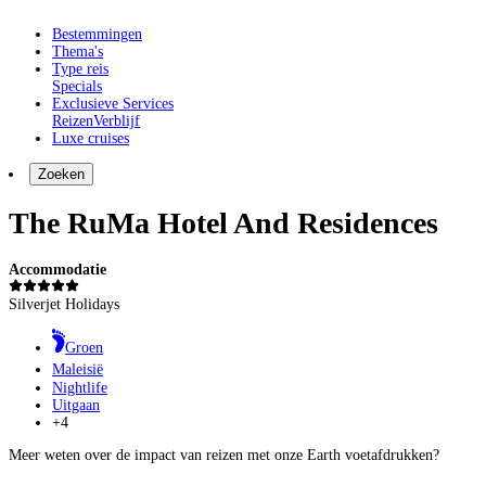
Bestemmingen
Thema's
Type reis
Specials
Exclusieve Services
Reizen
Verblijf
Luxe cruises
Zoeken
The RuMa Hotel And Residences
Accommodatie
Silverjet Holidays
Groen
Maleisië
Nightlife
Uitgaan
+4
Meer weten over de impact van reizen met onze Earth voetafdrukken?