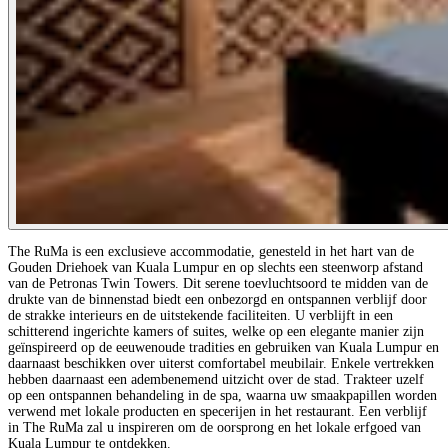
The RuMa is een exclusieve accommodatie, genesteld in het hart van de
Gouden Driehoek van Kuala Lumpur en op slechts een steenworp afstand
van de Petronas Twin Towers. Dit serene toevluchtsoord te midden van de
drukte van de binnenstad biedt een onbezorgd en ontspannen verblijf door
de strakke interieurs en de uitstekende faciliteiten. U verblijft in een
schitterend ingerichte kamers of suites, welke op een elegante manier zijn
geïnspireerd op de eeuwenoude tradities en gebruiken van Kuala Lumpur en
daarnaast beschikken over uiterst comfortabel meubilair. Enkele vertrekken
hebben daarnaast een adembenemend uitzicht over de stad. Trakteer uzelf
op een ontspannen behandeling in de spa, waarna uw smaakpapillen worden
verwend met lokale producten en specerijen in het restaurant. Een verblijf
in The RuMa zal u inspireren om de oorsprong en het lokale erfgoed van
Kuala Lumpur te ontdekken.