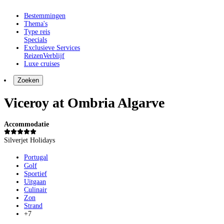
Bestemmingen
Thema's
Type reis
Specials
Exclusieve Services
Reizen
Verblijf
Luxe cruises
Zoeken
Viceroy at Ombria Algarve
Accommodatie
Silverjet Holidays
Portugal
Golf
Sportief
Uitgaan
Culinair
Zon
Strand
+7