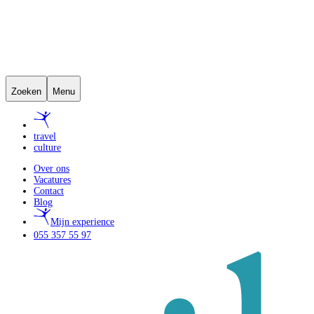
Zoeken
Menu
travel
culture
Over ons
Vacatures
Contact
Blog
Mijn experience
055 357 55 97