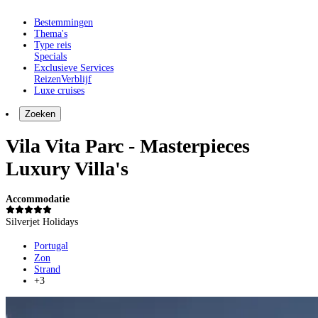
Bestemmingen
Thema's
Type reis
Specials
Exclusieve Services
Reizen
Verblijf
Luxe cruises
Zoeken
Vila Vita Parc - Masterpieces
Luxury Villa's
Accommodatie
Silverjet Holidays
Portugal
Zon
Strand
+3