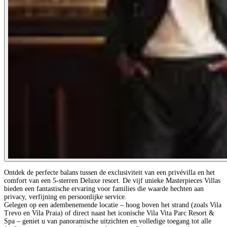
Ontdek de perfecte balans tussen de exclusiviteit van een privévilla en het
comfort van een 5-sterren Deluxe resort. De vijf unieke Masterpieces Villas
bieden een fantastische ervaring voor families die waarde hechten aan
privacy, verfijning en persoonlijke service.
Gelegen op een adembenemende locatie – hoog boven het strand (zoals Vila
Trevo en Vila Praia) of direct naast het iconische Vila Vita Parc Resort &
Spa – geniet u van panoramische uitzichten en volledige toegang tot alle