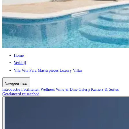
Home
Verblijf
Vila Vita Parc Masterpieces Luxury Villas
Navigeer naar
Introductie
Faciliteiten
Wellness
Wine & Dine
Galerij
Kamers & Suites
Gerelateerd reisaanbod