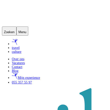
Zoeken
Menu
travel
culture
Over ons
Vacatures
Contact
Blog
Mijn experience
055 357 55 97