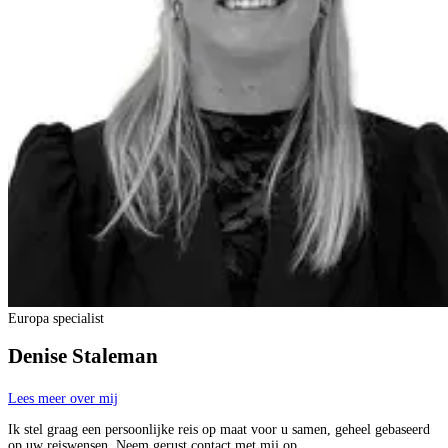
Europa specialist
Denise Staleman
Lees meer over mij
Ik stel graag een persoonlijke reis op maat voor u samen, geheel gebaseerd
op uw reiswensen. Neem gerust contact met mij op.