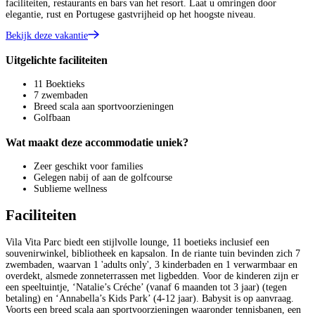
faciliteiten, restaurants en bars van het resort. Laat u omringen door
elegantie, rust en Portugese gastvrijheid op het hoogste niveau.
Bekijk deze vakantie
Uitgelichte faciliteiten
11 Boektieks
7 zwembaden
Breed scala aan sportvoorzieningen
Golfbaan
Wat maakt deze accommodatie uniek?
Zeer geschikt voor families
Gelegen nabij of aan de golfcourse
Sublieme wellness
Faciliteiten
Vila Vita Parc biedt een stijlvolle lounge, 11 boetieks inclusief een
souvenirwinkel, bibliotheek en kapsalon. In de riante tuin bevinden zich 7
zwembaden, waarvan 1 'adults only', 3 kinderbaden en 1 verwarmbaar en
overdekt, alsmede zonneterrassen met ligbedden. Voor de kinderen zijn er
een speeltuintje, ‘Natalie’s Créche’ (vanaf 6 maanden tot 3 jaar) (tegen
betaling) en ‘Annabella’s Kids Park’ (4-12 jaar). Babysit is op aanvraag.
Voorts een breed scala aan sportvoorzieningen waaronder tennisbanen, een