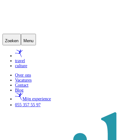
Zoeken
Menu
travel
culture
Over ons
Vacatures
Contact
Blog
Mijn experience
055 357 55 97