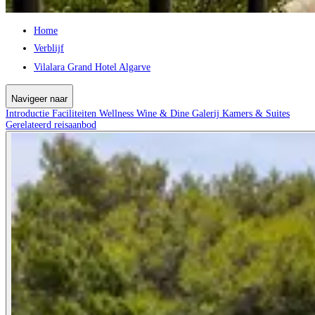
Home
Verblijf
Vilalara Grand Hotel Algarve
Navigeer naar
Introductie
Faciliteiten
Wellness
Wine & Dine
Galerij
Kamers & Suites
Gerelateerd reisaanbod