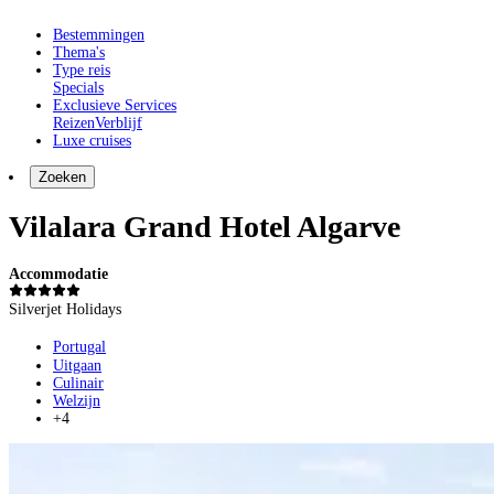
Bestemmingen
Thema's
Type reis
Specials
Exclusieve Services
Reizen
Verblijf
Luxe cruises
Zoeken
Vilalara Grand Hotel Algarve
Accommodatie
Silverjet Holidays
Portugal
Uitgaan
Culinair
Welzijn
+4