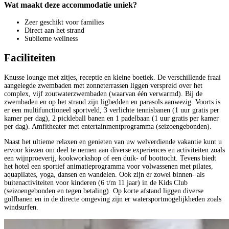
Wat maakt deze accommodatie uniek?
Zeer geschikt voor families
Direct aan het strand
Sublieme wellness
Faciliteiten
Knusse lounge met zitjes, receptie en kleine boetiek. De verschillende fraai
aangelegde zwembaden met zonneterrassen liggen verspreid over het
complex, vijf zoutwaterzwembaden (waarvan één verwarmd). Bij de
zwembaden en op het strand zijn ligbedden en parasols aanwezig. Voorts is
er een multifunctioneel sportveld, 3 verlichte tennisbanen (1 uur gratis per
kamer per dag), 2 pickleball banen en 1 padelbaan (1 uur gratis per kamer
per dag). Amfitheater met entertainmentprogramma (seizoengebonden).
Naast het ultieme relaxen en genieten van uw welverdiende vakantie kunt u
ervoor kiezen om deel te nemen aan diverse experiences en activiteiten zoals
een wijnproeverij, kookworkshop of een duik- of boottocht. Tevens biedt
het hotel een sportief animatieprogramma voor volwassenen met pilates,
aquapilates, yoga, dansen en wandelen. Ook zijn er zowel binnen- als
buitenactiviteiten voor kinderen (6 t/m 11 jaar) in de Kids Club
(seizoengebonden en tegen betaling). Op korte afstand liggen diverse
golfbanen en in de directe omgeving zijn er watersportmogelijkheden zoals
windsurfen.