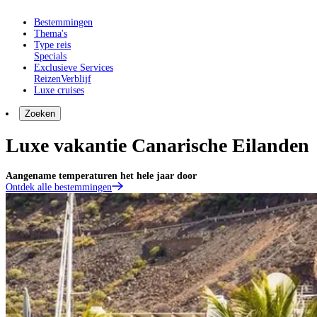
Bestemmingen
Thema's
Type reis
Specials
Exclusieve Services
Reizen
Verblijf
Luxe cruises
Zoeken
Luxe vakantie Canarische Eilanden
Aangename temperaturen het hele jaar door
Ontdek alle bestemmingen