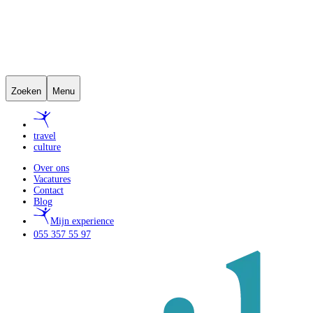
Zoeken
Menu
travel
culture
Over ons
Vacatures
Contact
Blog
Mijn experience
055 357 55 97