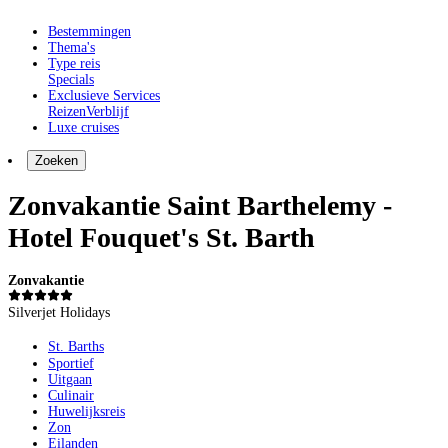
Bestemmingen
Thema's
Type reis
Specials
Exclusieve Services
Reizen
Verblijf
Luxe cruises
Zoeken
Zonvakantie Saint Barthelemy -
Hotel Fouquet's St. Barth
Zonvakantie
Silverjet Holidays
St. Barths
Sportief
Uitgaan
Culinair
Huwelijksreis
Zon
Eilanden