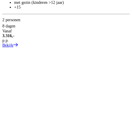
met gezin (kinderen >12 jaar)
+15
2 personen
3
8 dagen
8
Vanaf
3.316,-
V
p.p.
2
Bekijk
p
B