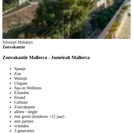
Silverjet Holidays
Zonvakantie
S
Zonvakantie Mallorca - Jumeirah Mallorca
Z
Spanje
Zon
Z
Welzijn
R
Uitgaan
Spa en Wellness
Eilanden
Strand
Culinair
Zonvakantie
alleen / single
met gezin (kinderen <12 jaar)
met partner
vrienden
3 generaties