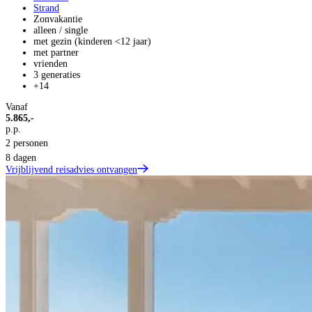
Strand
Zonvakantie
alleen / single
met gezin (kinderen <12 jaar)
met partner
vrienden
3 generaties
+14
Vanaf
5.865,-
p.p.
2 personen
8 dagen
Vrijblijvend reisadvies ontvangen