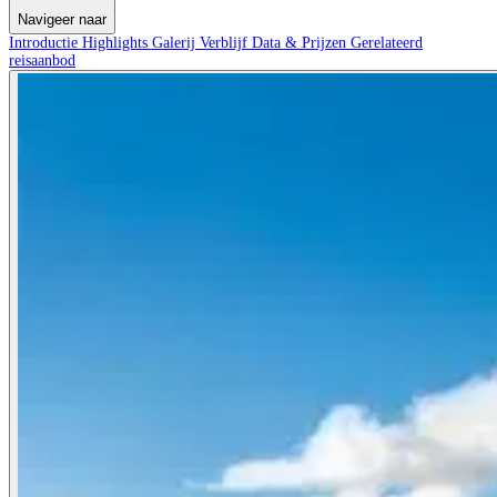
Navigeer naar
Introductie
Highlights
Galerij
Verblijf
Data & Prijzen
Gerelateerd
reisaanbod