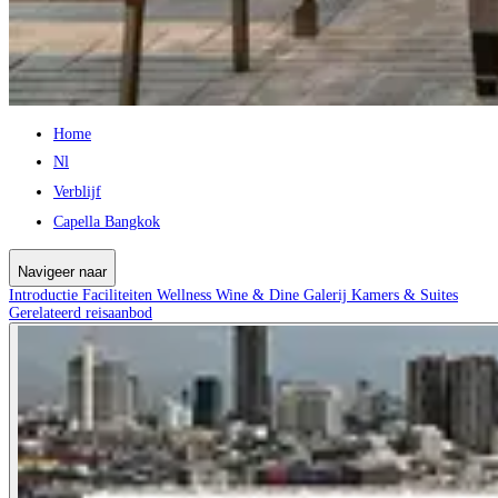
Home
Nl
Verblijf
Capella Bangkok
Navigeer naar
Introductie
Faciliteiten
Wellness
Wine & Dine
Galerij
Kamers & Suites
Gerelateerd reisaanbod