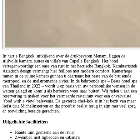
In hartje Bangkok, uitkijkend over de drukbevaren Menam, liggen de
stijlvolle kamers, suites en villa's van Capella Bangkok. Het hotel
vertegenwoordigt een oase van rust in het hectische Bangkok. Karakteristiek
Aziatisch design vermengt hier feilloos met modern comfort. Kamerhoge
ramen in de ruime kamers gunnen u daarnaast het beste van de bruisende
metropool en de snelstromende rivier. In de bekroonde spa – Beste hotel spa
van Thailand in 2022 – wordt u op basis van uw persoonlijke wensen in de
watten gelegd en komt u als herboren weer naar buiten. Wij raden u aan een
reservering te maken voor het vermaarde restaurant voor een onvervalste
‘food with a view’ belevenis. De gevierde chef-kok is in het bezit van maar
liefst drie Michelinsterren en dat proeft u beslist terug in zijn met veel zorg
en toewijding bereide gerechten.
Uitgelichte faciliteiten
Riante tuin grenzend aan de rivier
Zwembad met ligbedden en cabana's