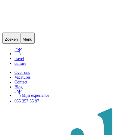
Zoeken
Menu
travel
culture
Over ons
Vacatures
Contact
Blog
Mijn experience
055 357 55 97