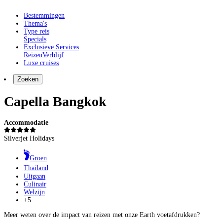
Bestemmingen
Thema's
Type reis
Specials
Exclusieve Services
Reizen
Verblijf
Luxe cruises
Zoeken
Capella Bangkok
Accommodatie
Silverjet Holidays
Groen
Thailand
Uitgaan
Culinair
Welzijn
+5
Meer weten over de impact van reizen met onze Earth voetafdrukken?