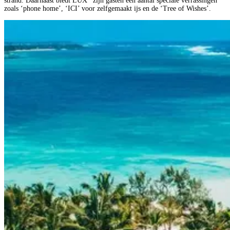
strand. Daarnaast biedt LUX* zijn gasten een aantal speciale verrassingen
zoals ‘phone home’, ‘ICI’ voor zelfgemaakt ijs en de ‘Tree of Wishes’.