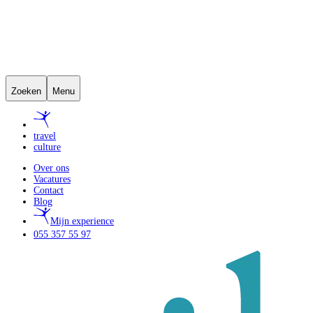
Zoeken
Menu
travel
culture
Over ons
Vacatures
Contact
Blog
Mijn experience
055 357 55 97