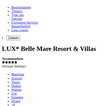
Bestemmingen
Thema's
Type reis
Specials
Exclusieve Services
Reizen
Verblijf
Luxe cruises
Zoeken
LUX* Belle Mare Resort & Villas
Accommodatie
Silverjet Holidays
Mauritius
Sportief
Tennis
Duiken
Welzijn
Zon
Eilanden
Strand
+8