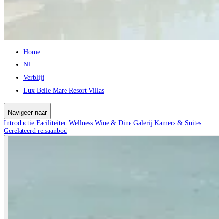
Home
Nl
Verblijf
Lux Belle Mare Resort Villas
Navigeer naar
Introductie
Faciliteiten
Wellness
Wine & Dine
Galerij
Kamers & Suites
Gerelateerd reisaanbod