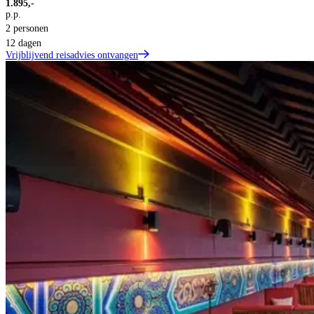
1.895,-
p.p.
2 personen
12 dagen
Vrijblijvend reisadvies ontvangen