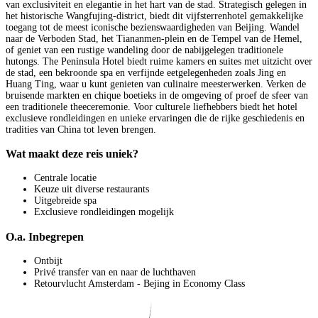
van exclusiviteit en elegantie in het hart van de stad. Strategisch gelegen in
het historische Wangfujing-district, biedt dit vijfsterrenhotel gemakkelijke
toegang tot de meest iconische bezienswaardigheden van Beijing. Wandel
naar de Verboden Stad, het Tiananmen-plein en de Tempel van de Hemel,
of geniet van een rustige wandeling door de nabijgelegen traditionele
hutongs. The Peninsula Hotel biedt ruime kamers en suites met uitzicht over
de stad, een bekroonde spa en verfijnde eetgelegenheden zoals Jing en
Huang Ting, waar u kunt genieten van culinaire meesterwerken. Verken de
bruisende markten en chique boetieks in de omgeving of proef de sfeer van
een traditionele theeceremonie. Voor culturele liefhebbers biedt het hotel
exclusieve rondleidingen en unieke ervaringen die de rijke geschiedenis en
tradities van China tot leven brengen.
Wat maakt deze reis uniek?
Centrale locatie
Keuze uit diverse restaurants
Uitgebreide spa
Exclusieve rondleidingen mogelijk
O.a. Inbegrepen
Ontbijt
Privé transfer van en naar de luchthaven
Retourvlucht Amsterdam - Bejing in Economy Class