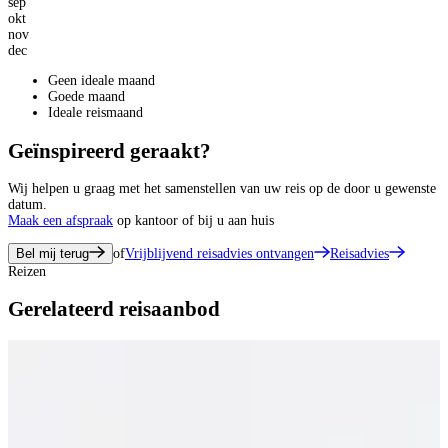
sep
okt
nov
dec
Geen ideale maand
Goede maand
Ideale reismaand
Geïnspireerd geraakt?
Wij helpen u graag met het samenstellen van uw reis op de door u gewenste
datum.
Maak een afspraak
op kantoor of bij u aan huis
Bel mij terug
of
Vrijblijvend reisadvies ontvangen
Reisadvies
Reizen
Gerelateerd reisaanbod