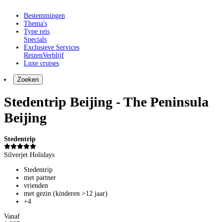
Bestemmingen
Thema's
Type reis
Specials
Exclusieve Services
Reizen
Verblijf
Luxe cruises
Zoeken
Stedentrip Beijing - The Peninsula
Beijing
Stedentrip
Silverjet Holidays
Stedentrip
met partner
vrienden
met gezin (kinderen >12 jaar)
+4
Vanaf