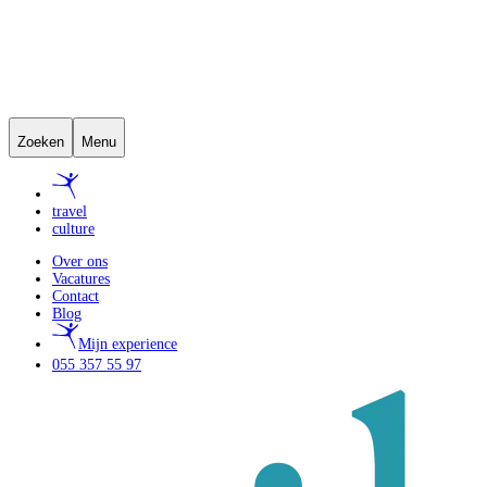
Zoeken
Menu
travel
culture
Over ons
Vacatures
Contact
Blog
Mijn experience
055 357 55 97