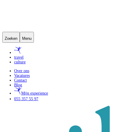
Zoeken
Menu
travel
culture
Over ons
Vacatures
Contact
Blog
Mijn experience
055 357 55 97