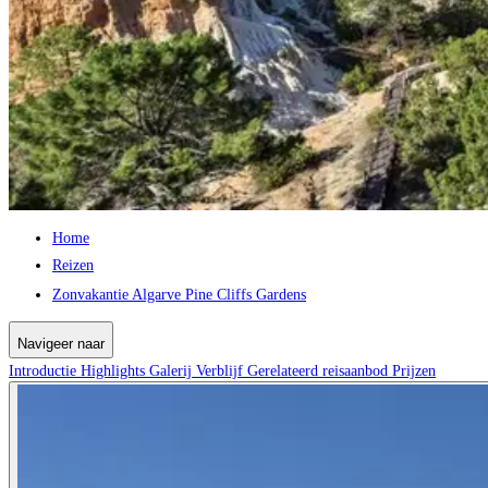
Home
Reizen
Zonvakantie Algarve Pine Cliffs Gardens
Navigeer naar
Introductie
Highlights
Galerij
Verblijf
Gerelateerd reisaanbod
Prijzen