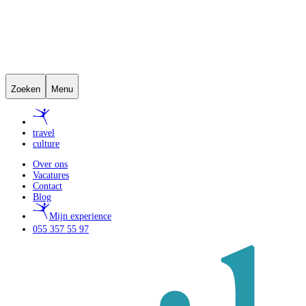
Zoeken
Menu
travel
culture
Over ons
Vacatures
Contact
Blog
Mijn experience
055 357 55 97