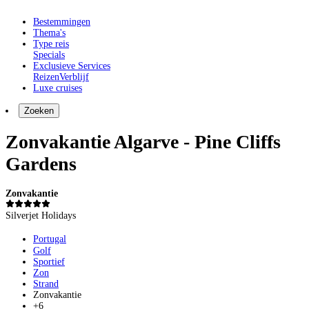
Bestemmingen
Thema's
Type reis
Specials
Exclusieve Services
Reizen
Verblijf
Luxe cruises
Zoeken
Zonvakantie Algarve - Pine Cliffs
Gardens
Zonvakantie
Silverjet Holidays
Portugal
Golf
Sportief
Zon
Strand
Zonvakantie
+6