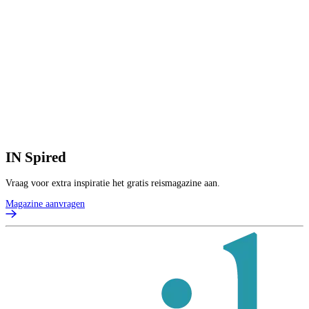
3
8
V
2
p
B
IN
Spired
Vraag voor extra inspiratie het gratis reismagazine aan.
Magazine aanvragen