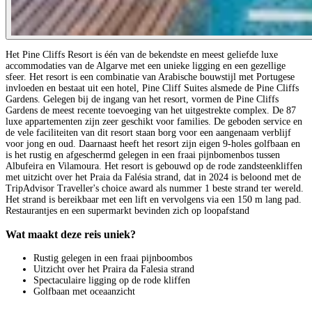
Het Pine Cliffs Resort is één van de bekendste en meest geliefde luxe
accommodaties van de Algarve met een unieke ligging en een gezellige
sfeer. Het resort is een combinatie van Arabische bouwstijl met Portugese
invloeden en bestaat uit een hotel, Pine Cliff Suites alsmede de Pine Cliffs
Gardens. Gelegen bij de ingang van het resort, vormen de Pine Cliffs
Gardens de meest recente toevoeging van het uitgestrekte complex. De 87
luxe appartementen zijn zeer geschikt voor families. De geboden service en
de vele faciliteiten van dit resort staan borg voor een aangenaam verblijf
voor jong en oud. Daarnaast heeft het resort zijn eigen 9-holes golfbaan en
is het rustig en afgeschermd gelegen in een fraai pijnbomenbos tussen
Albufeira en Vilamoura. Het resort is gebouwd op de rode zandsteenkliffen
met uitzicht over het Praia da Falésia strand, dat in 2024 is beloond met de
TripAdvisor Traveller's choice award als nummer 1 beste strand ter wereld.
Het strand is bereikbaar met een lift en vervolgens via een 150 m lang pad.
Restaurantjes en een supermarkt bevinden zich op loopafstand
Wat maakt deze reis uniek?
Rustig gelegen in een fraai pijnboombos
Uitzicht over het Praira da Falesia strand
Spectaculaire ligging op de rode kliffen
Golfbaan met oceaanzicht