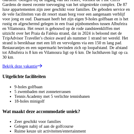
Gardens de meest recente toevoeging van het uitgestrekte complex. De 87
luxe appartementen zijn zeer geschikt voor families. De geboden service en
de vele faciliteiten van dit resort staan borg voor een aangenaam verblijf
voor jong en oud. Daarnaast heeft het zijn eigen 9-holes golfbaan en is het
rustig en afgeschermd gelegen in een fraai pijnbomenbos tussen Albufeira
en Vilamoura. Het resort is gebouwd op de rode zandsteenkliffen met
uitzicht over het Praia da Falésia strand, dat in 2024 is beloond met de
TripAdvisor Traveller's choice award als nummer 1 strand ter wereld. Het
strand is bereikbaar met een lift en vervolgens via een 150 m lang pad.
Restaurantjes en een supermarkt bevinden zich op loopafstand. De afstand
tot Albufeira is 8 km en Vilamoura ligt op 6 km. De luchthaven ligt op ca.
30 km.
Bekijk deze vakantie
Uitgelichte faciliteiten
9-holes golfbaan
5 zwembaden met zonneterrassen
Tennis Academy met 5 verlichte tennisbanen
18-holes minigolf
Wat maakt deze accommodatie uniek?
Zeer geschikt voor families
Gelegen nabij of aan de golfcourse
Ruime keuze uit activiteiten/entertainment