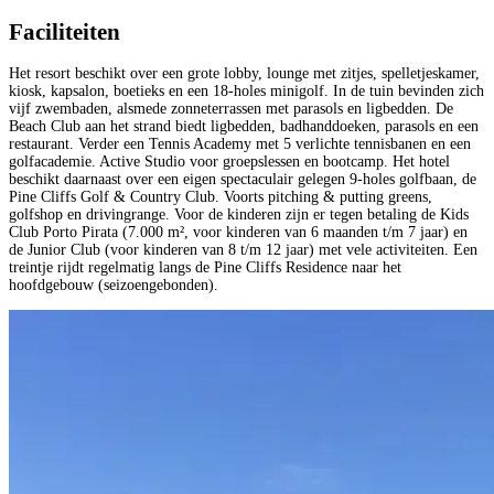
Faciliteiten
Het resort beschikt over een grote lobby, lounge met zitjes, spelletjeskamer,
kiosk, kapsalon, boetieks en een 18-holes minigolf. In de tuin bevinden zich
vijf zwembaden, alsmede zonneterrassen met parasols en ligbedden. De
Beach Club aan het strand biedt ligbedden, badhanddoeken, parasols en een
restaurant. Verder een Tennis Academy met 5 verlichte tennisbanen en een
golfacademie. Active Studio voor groepslessen en bootcamp. Het hotel
beschikt daarnaast over een eigen spectaculair gelegen 9-holes golfbaan, de
Pine Cliffs Golf & Country Club. Voorts pitching & putting greens,
golfshop en drivingrange. Voor de kinderen zijn er tegen betaling de Kids
Club Porto Pirata (7.000 m², voor kinderen van 6 maanden t/m 7 jaar) en
de Junior Club (voor kinderen van 8 t/m 12 jaar) met vele activiteiten. Een
treintje rijdt regelmatig langs de Pine Cliffs Residence naar het
hoofdgebouw (seizoengebonden).