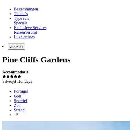
Bestemmingen
Thema's
Type reis
Specials
Exclusieve Services
Reizen
Verblijf
Luxe cruises
Zoeken
Pine Cliffs Gardens
Accommodatie
Silverjet Holidays
Portugal
Golf
Sportief
Zon
Strand
+5