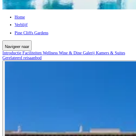
Home
Verblijf
Pine Cliffs Gardens
Navigeer naar
Introductie
Faciliteiten
Wellness
Wine & Dine
Galerij
Kamers & Suites
Gerelateerd reisaanbod