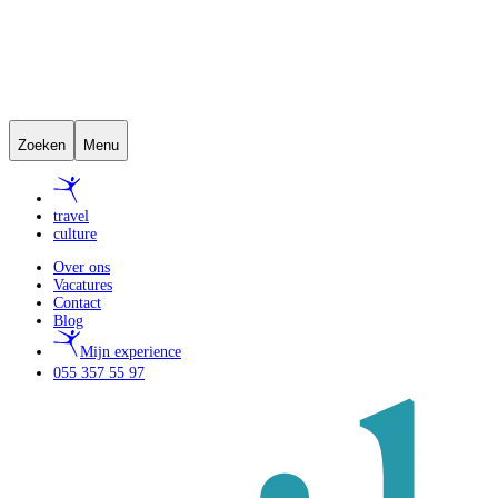
Zoeken
Menu
travel
culture
Over ons
Vacatures
Contact
Blog
Mijn experience
055 357 55 97