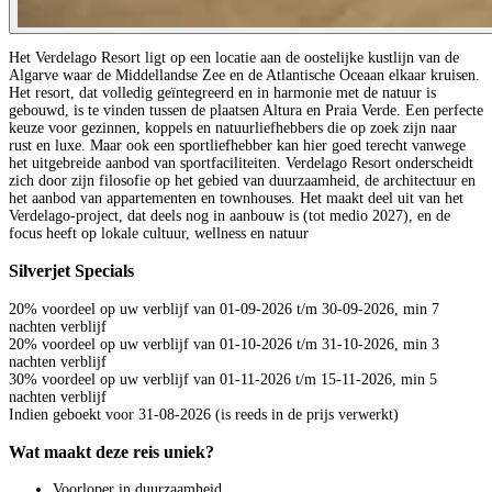
Het Verdelago Resort ligt op een locatie aan de oostelijke kustlijn van de
Algarve waar de Middellandse Zee en de Atlantische Oceaan elkaar kruisen.
Het resort, dat volledig geïntegreerd en in harmonie met de natuur is
gebouwd, is te vinden tussen de plaatsen Altura en Praia Verde. Een perfecte
keuze voor gezinnen, koppels en natuurliefhebbers die op zoek zijn naar
rust en luxe. Maar ook een sportliefhebber kan hier goed terecht vanwege
het uitgebreide aanbod van sportfaciliteiten. Verdelago Resort onderscheidt
zich door zijn filosofie op het gebied van duurzaamheid, de architectuur en
het aanbod van appartementen en townhouses. Het maakt deel uit van het
Verdelago-project, dat deels nog in aanbouw is (tot medio 2027), en de
focus heeft op lokale cultuur, wellness en natuur
Silverjet Specials
20% voordeel op uw verblijf van 01-09-2026 t/m 30-09-2026, min 7
nachten verblijf
20% voordeel op uw verblijf van 01-10-2026 t/m 31-10-2026, min 3
nachten verblijf
30% voordeel op uw verblijf van 01-11-2026 t/m 15-11-2026, min 5
nachten verblijf
Indien geboekt voor 31-08-2026 (is reeds in de prijs verwerkt)
Wat maakt deze reis uniek?
Voorloper in duurzaamheid