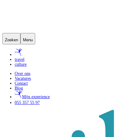
Zoeken
Menu
travel
culture
Over ons
Vacatures
Contact
Blog
Mijn experience
055 357 55 97