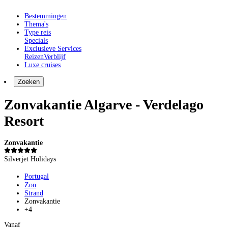
Bestemmingen
Thema's
Type reis
Specials
Exclusieve Services
Reizen
Verblijf
Luxe cruises
Zoeken
Zonvakantie Algarve - Verdelago
Resort
Zonvakantie
Silverjet Holidays
Portugal
Zon
Strand
Zonvakantie
+4
Vanaf