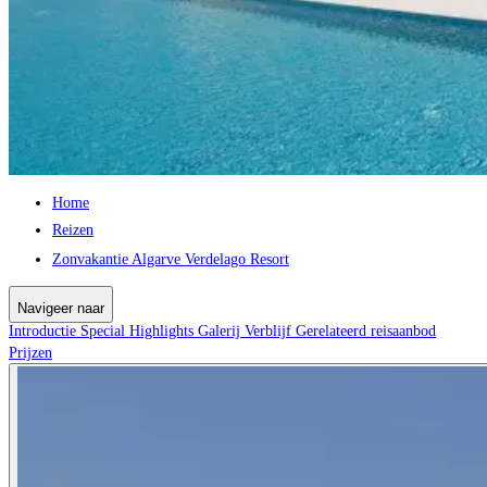
Home
Reizen
Zonvakantie Algarve Verdelago Resort
Navigeer naar
Introductie
Special
Highlights
Galerij
Verblijf
Gerelateerd reisaanbod
Prijzen