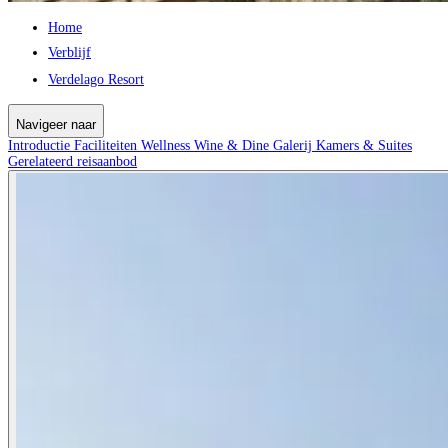
Home
Verblijf
Verdelago Resort
Navigeer naar
Introductie
Faciliteiten
Wellness
Wine & Dine
Galerij
Kamers & Suites
Gerelateerd reisaanbod