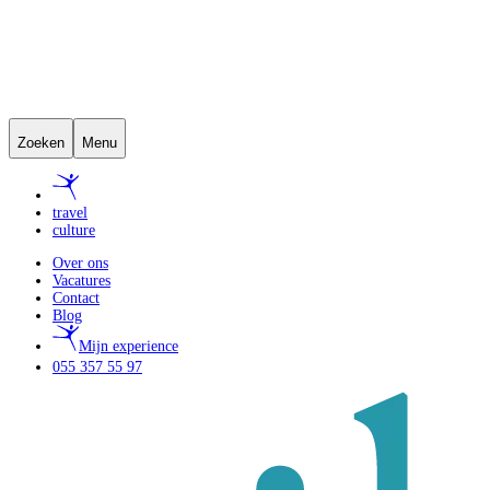
Zoeken
Menu
travel
culture
Over ons
Vacatures
Contact
Blog
Mijn experience
055 357 55 97