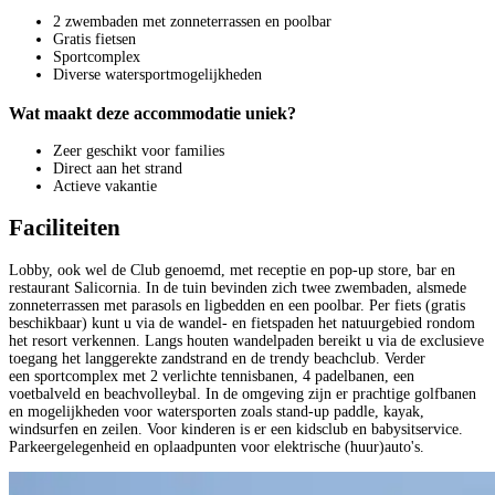
2 zwembaden met zonneterrassen en poolbar
Gratis fietsen
Sportcomplex
Diverse watersportmogelijkheden
Wat maakt deze accommodatie uniek?
Zeer geschikt voor families
Direct aan het strand
Actieve vakantie
Faciliteiten
Lobby, ook wel de Club genoemd, met receptie en pop-up store, bar en
restaurant Salicornia. In de tuin bevinden zich twee zwembaden, alsmede
zonneterrassen met parasols en ligbedden en een poolbar. Per fiets (gratis
beschikbaar) kunt u via de wandel- en fietspaden het natuurgebied rondom
het resort verkennen. Langs houten wandelpaden bereikt u via de exclusieve
toegang het langgerekte zandstrand en de trendy beachclub. Verder
een sportcomplex met 2 verlichte tennisbanen, 4 padelbanen, een
voetbalveld en beachvolleybal. In de omgeving zijn er prachtige golfbanen
en mogelijkheden voor watersporten zoals stand-up paddle, kayak,
windsurfen en zeilen. Voor kinderen is er een kidsclub en babysitservice.
Parkeergelegenheid en oplaadpunten voor elektrische (huur)auto's.