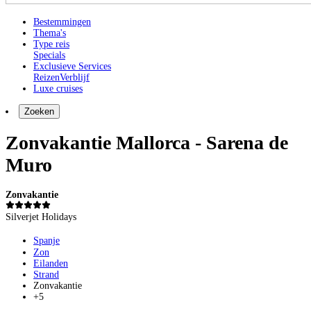
Bestemmingen
Thema's
Type reis
Specials
Exclusieve Services
Reizen
Verblijf
Luxe cruises
Zoeken
Zonvakantie Mallorca - Sarena de
Muro
Zonvakantie
Silverjet Holidays
Spanje
Zon
Eilanden
Strand
Zonvakantie
+5