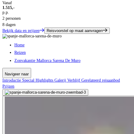
Vanaf
1.515,-
p.p.
2 personen
8 dagen
Bekijk data en prijzen
Reisvoorstel op maat aanvragen
Home
Reizen
Zonvakantie Mallorca Sarena De Muro
Navigeer naar
Introductie
Special
Highlights
Galerij
Verblijf
Gerelateerd reisaanbod
Prijzen